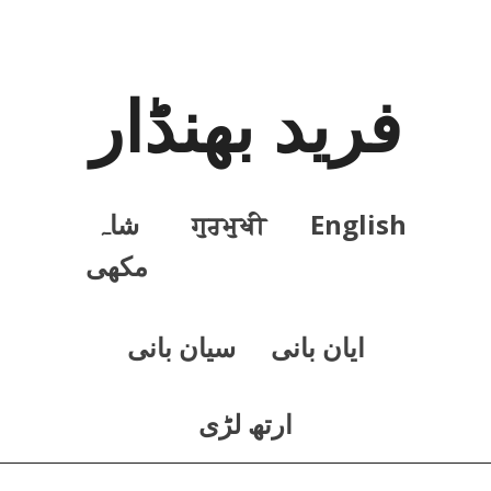
فرید بھنڈار
English
ਗੁਰਮੁਖੀ
شاہ
مکھی
ايان بانی
سيان بانی
ارتھ لڑی