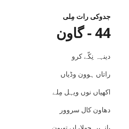
جدوکی رات مِلی
44 - گاون
دینہہ نِکّے کرو
راتاں ہوون وڈیاں
اکھیاں نوں ویہل مِلے
دھاون کال سروور
بانہیں جھلاراں تھیون