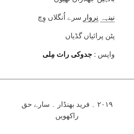
نینہہ
نِروار
سرے اُنگلاں وِچ
پٹن پرائیاں گڈیاں
واپس :
جدوکی رات مِلی
۲۰۱۹ ۔ فرید بھنڈار ۔ سارے حق
راکھویں