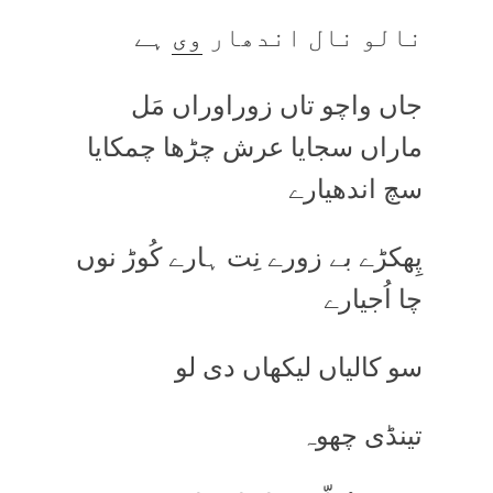
نالو نال اندھار
وی
ہے
جاں واچو تاں زوراوراں مَل
ماراں سجایا عرش چڑھا چمکایا
سچ اندھیارے
پِھکڑے بے زورے نِت ہارے کُوڑ نوں
چا اُجیارے
سو کالیاں لیکھاں دی لو
تینڈی چھوہ