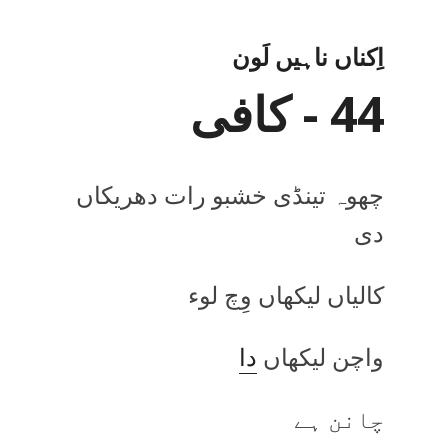
اِکناں ناہیں لَون
44 - کافی
چھوہ تینڈی خشبو رات دھریکاں
دی
کالیاں لیکھاں وِچ لوء
واچن لیکھاں
دا
چانن ہے