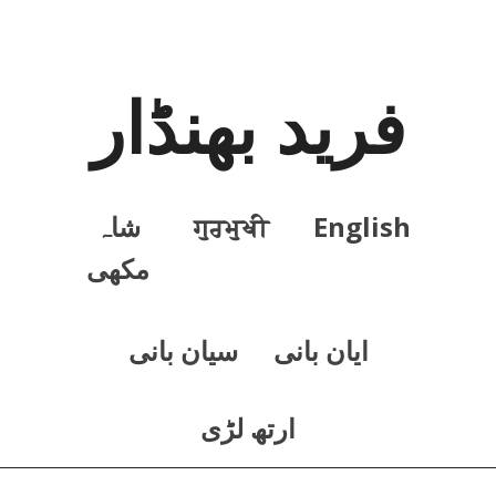
فرید بھنڈار
English
ਗੁਰਮੁਖੀ
شاہ
مکھی
ايان بانی
سيان بانی
ارتھ لڑی