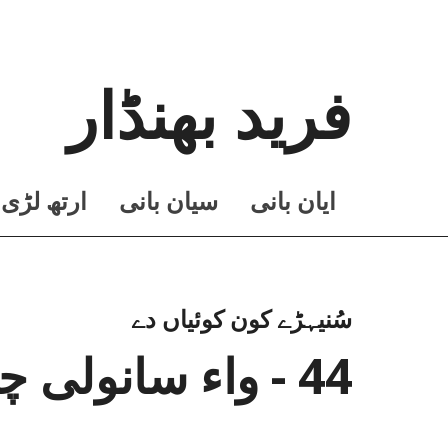
فرید بھنڈار
ايان بانی
سيان بانی
ارتھ لڑی
سُنیہڑے کون کوئیاں دے
44 - واء سانولی چیتر دی