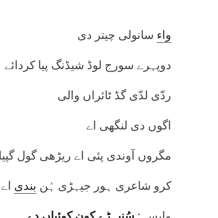
واء
سانولی چیتر دی
دوپہرے سورج لوڈ شیڈنگ پیا کردائے
ردّی لدّی گڈ ٹائراں والی
اگوں دی لنگھی اے
مگروں آوندی پئی اے ریڑھی گول گپیا
کرو شاعری ہور جیہڑی ہُن
بندی
اے
واپس :
سُنیہڑے کون کوئیاں دے