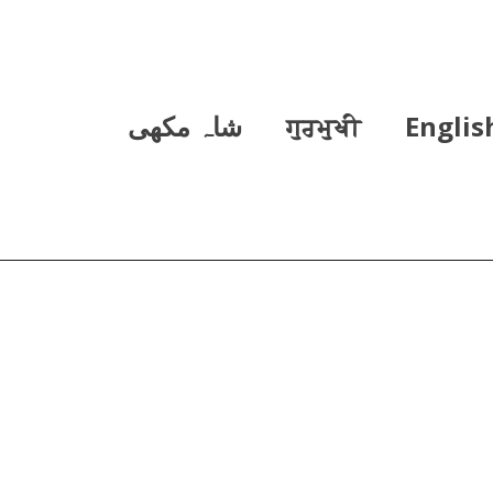
Englis
ਗੁਰਮੁਖੀ
شاہ مکھی