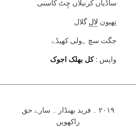
ساڈیاں کرنبلاں چِٹ کاسنی
تِھیون
لال
گلال
جگت سچ ہولی کھیڈے
واپس :
کل بھلک اجوک
۲۰۱۹ ۔ فرید بھنڈار ۔ سارے حق
راکھویں