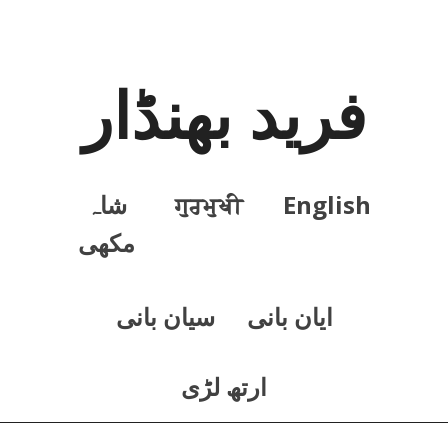
فرید بھنڈار
English
ਗੁਰਮੁਖੀ
شاہ
مکھی
ايان بانی
سيان بانی
ارتھ لڑی