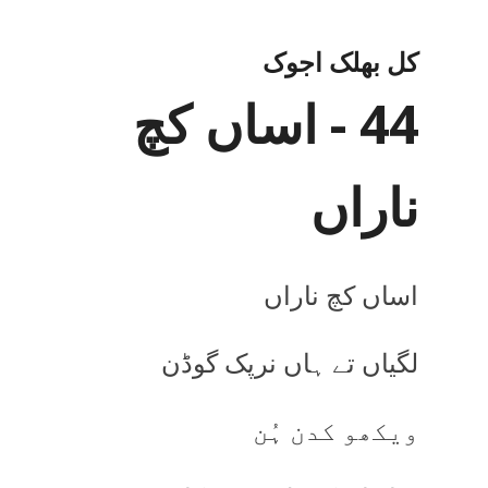
کل بھلک اجوک
44 - اساں کچ
ناراں
اساں کچ ناراں
لگیاں تے ہاں نرپک گوڈن
ویکھو کدن ہُن