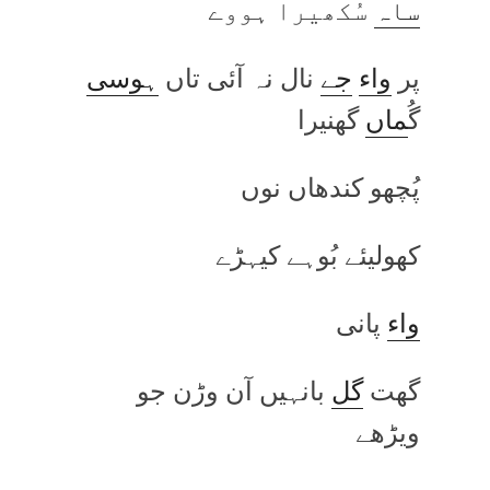
ساہ
سُکھیرا ہووے
پر
واء
جے
نال نہ آئی تاں
ہوسی
گُ
ماں
گھنیرا
پُچھو کندھاں نوں
کھولیئے بُوہے کیہڑے
واء
پانی
گھت
گل
بانہیں آن وڑن جو
ویڑھے