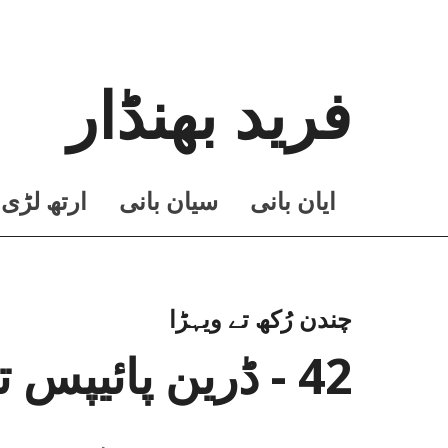
فرید بھنڈار
ايان بانی
سيان بانی
ارتھ لڑی
چندن رُکھ تے ویہڑا
42 - ڈرین پائیپس توں پہلوں دی کوئی گل