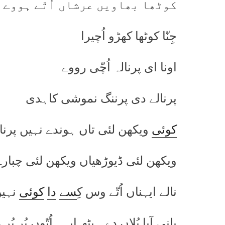
کوٹھا بھاویں عرشاں اُتّے ہووے
جِنّا کوٹھا کھڑو اُچیرا
اونا ای پرنالہ اُچّی رووے
پرنالے دی پرننگ نموشی کاہدی
کوئی
ویکھن لئی تاں ہوندے نہیں پرنا
ویکھن لئی ڈیوڑھیاں ویکھن لئی چبارے
نالے ایہناں اُتّے وس کِ
سے
دا
کوئی
نہی
پانی آیا پُلاں دے ہیٹھ ایہہ اُتّوں پُر پُر
و