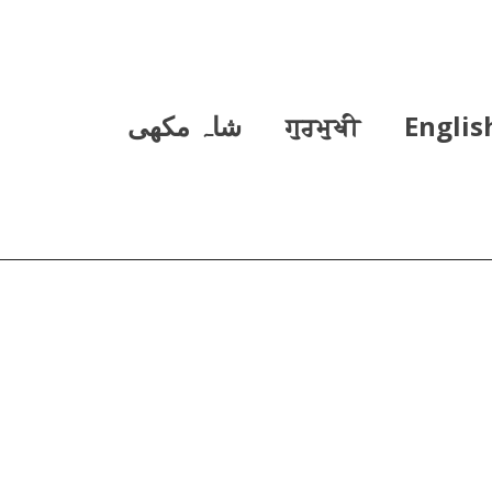
Englis
ਗੁਰਮੁਖੀ
شاہ مکھی