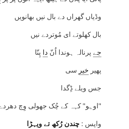
وڈیاں گھراں دے بال نیں بھانویں
بال کھلوتے ای مُوتردے نیں
جے
پرنالہ ہوندا اُنّ
دا
پِنّا
پھیر
خیر
سی
جس ویلے ڈِگدا
"اوہو" کہہ کے چُک جھولی وِچ دھردے
واپس :
چندن رُکھ تے ویہڑا