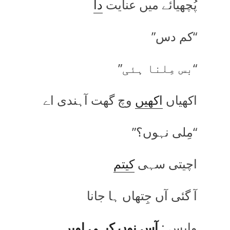
پُچھیائے میں عنایت
دا
“کم دس”
“بس مِلنا ہئی”
اکھیاں
اکھیں
وچ گھت آہندی اے
“مِلی نہوں؟”
اچیتی سہی
کیتم
آ گئی آں جِتھاں ہا جانا
واپس :
آس نوں کیہی اویر