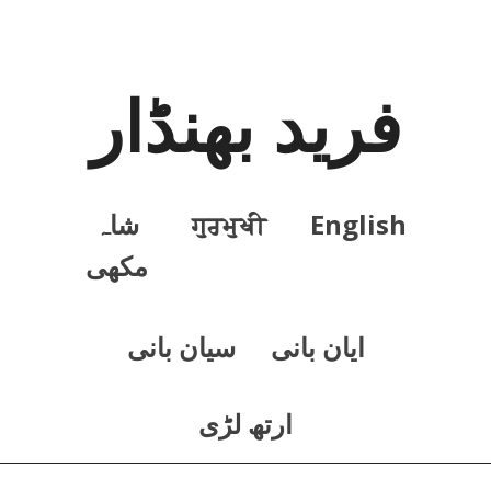
فرید بھنڈار
English
ਗੁਰਮੁਖੀ
شاہ
مکھی
ايان بانی
سيان بانی
ارتھ لڑی