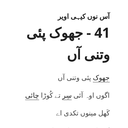
آس نوں کیہی اویر
41 - جھوک پئی
وتنی آں
جھوک
پئی وتنی آں
اگوں اوہ آئی
سِر
تے کُوڑا
چائی
کَھل مینوں تکدی اے