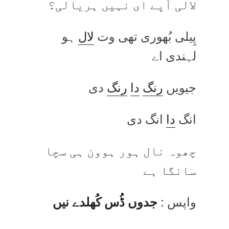
لالی آپے ای نہیں ہریالی؟
پِیلی بُھوری تھی وت
لال
ہو
لہندی اے
جیویں
رنگ
دا
رنگ
دی
انگ
دا
انگ دی
چھوہ نال ہور ہوون ہی سچا
سانگا ہے
واپس :
جدوں ڈُس کُھلدے نیں