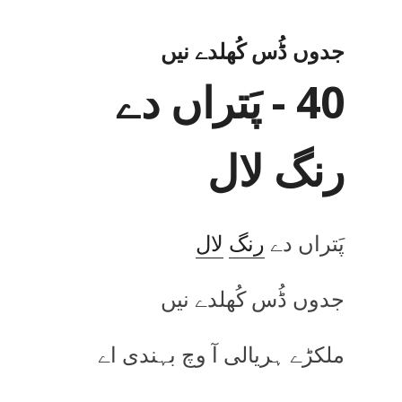
جدوں ڈُس کُھلدے نیں
40 - پَتراں دے
رنگ لال
پَتراں دے
رنگ
لال
جدوں ڈُس کُھلدے نیں
ملکڑے ہریالی آ وچ بہندی اے