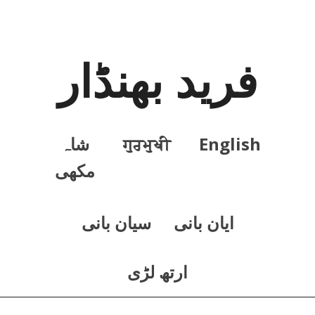
فرید بھنڈار
English
ਗੁਰਮੁਖੀ
شاہ
مکھی
ايان بانی
سيان بانی
ارتھ لڑی