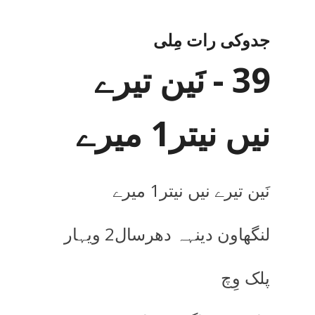
جدوکی رات مِلی
39 - نَین تیرے
نیں نیتر1 میرے
نَین تیرے نیں نیتر
1
میرے
لنگھاون دینہہ دھرسال
2
ویہار
پلک وِچ