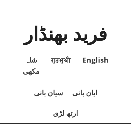
فرید بھنڈار
English
ਗੁਰਮੁਖੀ
شاہ
مکھی
ايان بانی
سيان بانی
ارتھ لڑی