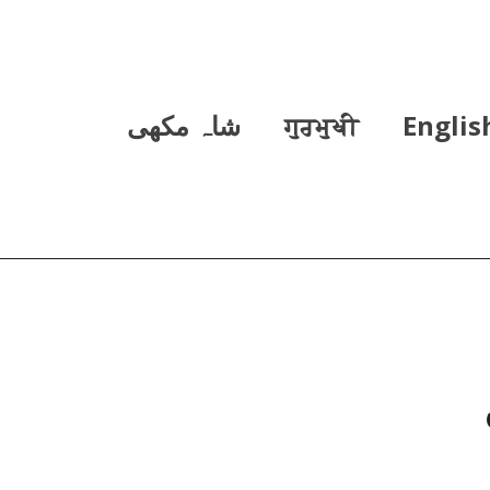
Englis
ਗੁਰਮੁਖੀ
شاہ مکھی