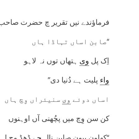
فرماؤندے نیں تقریر چ حضرت صاحب
‘‘صابن اساں تہاڈا ہاں
اِک پل
وی
ہتھاں توں نہ لاہو
واء
پلیت ہے دُنیا دی’’
اساں دوئے
وی
سنیئراں وِچ ہاں
کن سن وِچ میں پچُھنی آں اوہنوں
‘‘کھاون پیون صابن نال
جے
ڈِھڈ وِچ لہہ