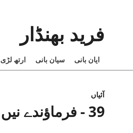
فرید بھنڈار
ايان بانی
سيان بانی
ارتھ لڑی
آئیاں
39 - فرماؤندے نیں تقریر چ حضرت صاحب