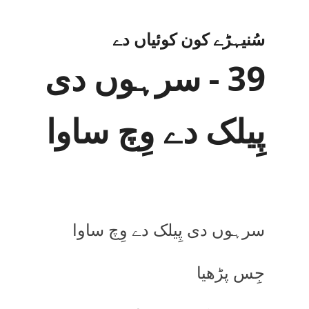
سُنیہڑے کون کوئیاں دے
39 - سرہوں دی
پِیلک دے وِچ ساوا
سرہوں دی پِیلک دے وِچ ساوا
جِس پڑھیا