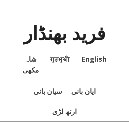
فرید بھنڈار
English
ਗੁਰਮੁਖੀ
شاہ
مکھی
ايان بانی
سيان بانی
ارتھ لڑی