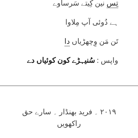
تِس
نین کِیتے سَرساوے
ہے دُوئی آپ مِلاوا
تَن مَن وِچھڑیاں
دا
واپس :
سُنیہڑے کون کوئیاں دے
۲۰۱۹ ۔ فرید بھنڈار ۔ سارے حق
راکھویں