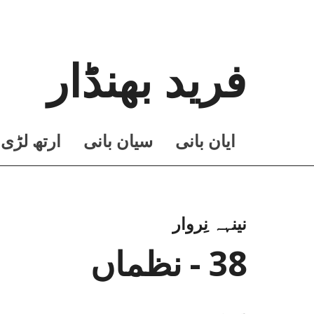
فرید بھنڈار
ايان بانی
سيان بانی
ارتھ لڑی
نینہہ نِروار
38 - نظماں