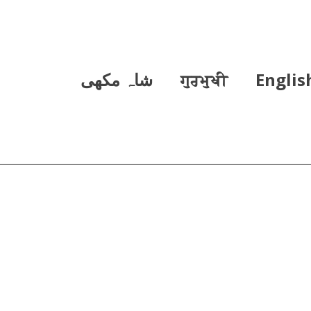
Englis
ਗੁਰਮੁਖੀ
شاہ مکھی