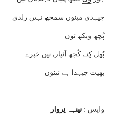
جیہدی مینوں
سمجھ
نہیں رلدی
پُچھ ویکھ توں
بُھل کِتے کُجھ آئیاں نیں خبرے
بھیت جیہدا ہے تینوں
واپس :
نینہہ نِروار