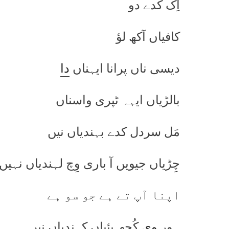
اِک کدے دو
کافیاں آکھ لؤ
دیسی ناں پرانا ایہناں
دا
بالڑیاں ایہہ ٹپری واسناں
مَل سردل کدے بہندیاں نیں
چِڑیاں جیویں آ باری وِچ لہندیاں نہیں
اپنا آپ تے ہے جو سو ہے
ہور
وی
کُجھ پئیاں کہندیاں نیں