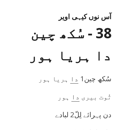
آس نوں کیہی اویر
38 - سُکھ چین
دا ہریا ہور
سُکھ چین1
دا
ہریا ہور
تُوت بیری
دا
ہور
دن پہرائے لِلّ2 لبادے