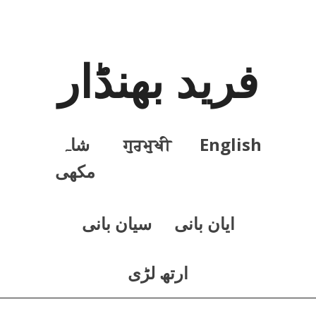
فرید بھنڈار
English
ਗੁਰਮੁਖੀ
شاہ
مکھی
ايان بانی
سيان بانی
ارتھ لڑی