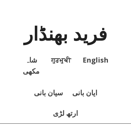
فرید بھنڈار
English
ਗੁਰਮੁਖੀ
شاہ
مکھی
ايان بانی
سيان بانی
ارتھ لڑی