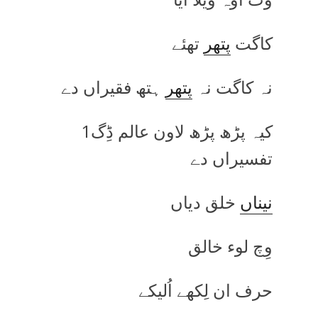
کاگت
پتھر
تھئے
نہ کاگت نہ
پتھر
ہتھ فقیراں دے
کیہ پڑھ پڑھ لاون عالم ڈِگ
1
تفسیراں دے
نیناں
خلق دیاں
وِچ لوء خالق
حرف ان لِکھے اُلیکے