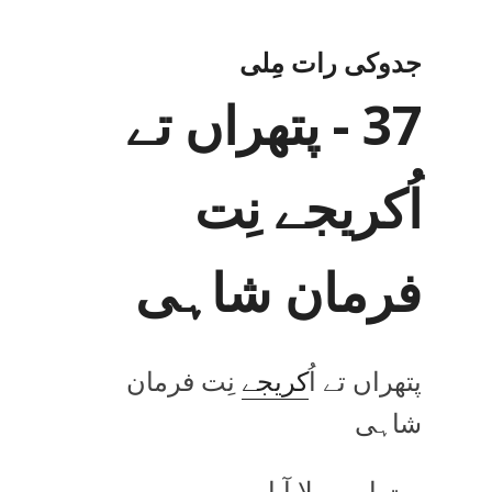
جدوکی رات مِلی
37 - پتھراں تے
اُکریجے نِت
فرمان شاہی
پتھراں تے اُ
کریجے
نِت فرمان
شاہی
وت اوہ ویلا آیا