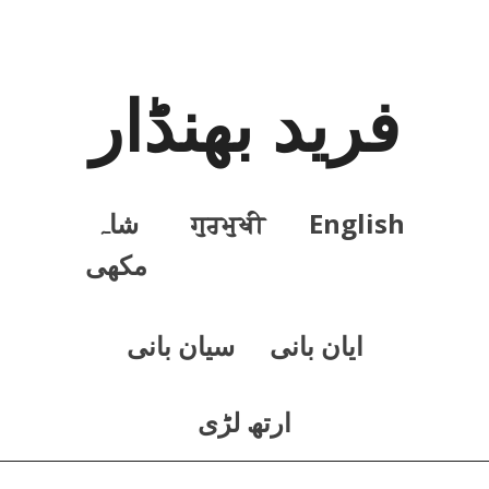
فرید بھنڈار
English
ਗੁਰਮੁਖੀ
شاہ
مکھی
ايان بانی
سيان بانی
ارتھ لڑی