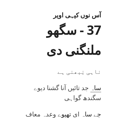
آس نوں کیہی اویر
37 - سگھو
ملنگنی دی
ناہی نِبھنی ہے
ساہ
جد تائیں آنا گشنا دیوے
سگندھ گواہی
جے
ساہ
ای
تھیوے
وعدہ معاف