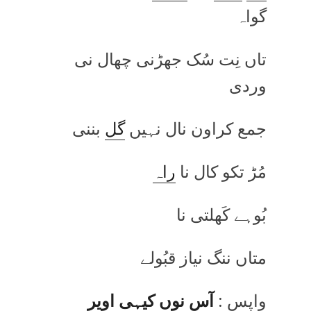
گواہ
تاں نِت سُک جھڑنی چھال نی
وردی
جمع کراون نال نہیں
گل
بننی
مُڑ تکو کال نا
راہ
بُوہے کَھلتی نا
متاں ننگ نیاز قبُولے
واپس :
آس نوں کیہی اویر