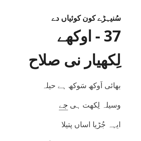
سُنیہڑے کون کوئیاں دے
37 - اوکھے
لِکھیار نی صلاح
بھائی اَوکھ سَوکھ ہے حیلہ
وسیلہ لِکھت ہی
جے
ایہہ جُڑیا اساں پتیلا