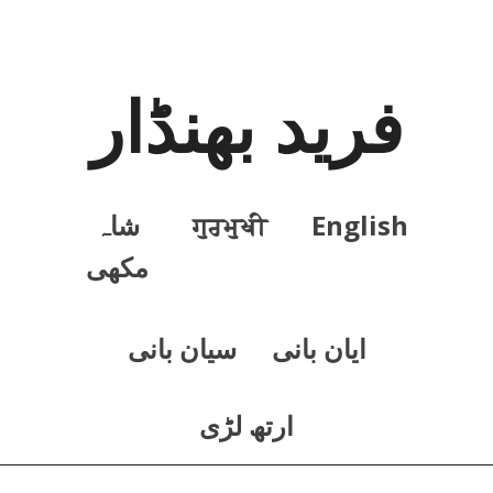
فرید بھنڈار
English
ਗੁਰਮੁਖੀ
شاہ
مکھی
ايان بانی
سيان بانی
ارتھ لڑی