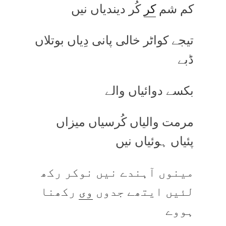
کم شم
کر
کُر دیندیاں نیں
تیجے کواٹر خالی پانی دِیاں بوتلاں
ڈبے
بکسے دوائیاں والے
مرمت والیاں کُرسیاں میزاں
پئیاں ہوئیاں نیں
مینوں آہندے نیں نوکر رکھ
لئیں ایتھے جدوں
وی
رکھنا
ہووے