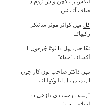
ایکس رے کچن واش رُوم دے
صاف آئے نیں
کل
میں کواٹر موٹر سائیکل
رکھیائے
نِکا جیہا پِپل
دا
بُوٹا چُرھوں 1
آکھدائے ‘‘جھاء’’
میں ڈاکٹر صاحب نوں کار چوں
لہندیاں نال لیا وکھایائے
‘‘ہندو درخت دی داڑھی تے
اسلامی
جے
’’