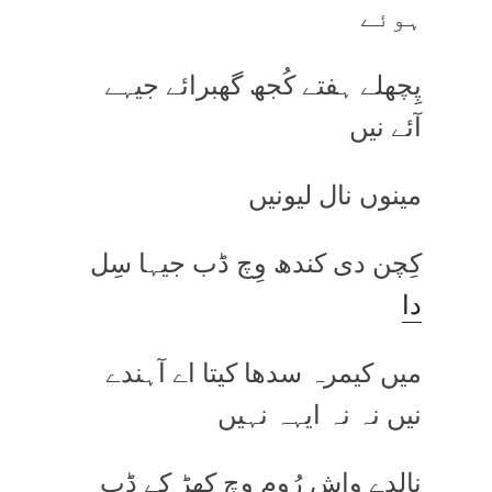
ہوئے
پِچھلے ہفتے کُجھ گھبرائے جیہے
آئے نیں
مینوں نال لیونیں
کِچن دی کندھ وِچ ڈب جیہا سِل
دا
میں کیمرہ سدھا کیتا اے آہندے
نیں نہ نہ ایہہ نہیں
نالدے واش رُوم وِچ کھڑ کے ڈب