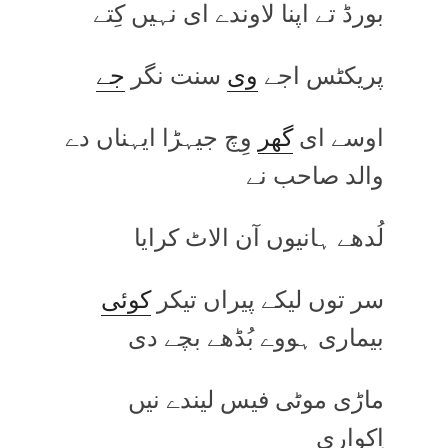
بورڈ تے اپنا لاوندے ای نہیں کِتے
پریکٹس اجے
وی
سنت نگر
جے
اوسے ای
گھر
وِچ جیہڑا ایہناں دے
والد صاحب نے
لُدھے ہانیوں آن الاٹ کرایا
سر توں لیکے پیراں تیکر
کوئی
بیماری ہووے بُڈھے بچے دی
ماڑی موٹی فیس لیندے نیں
اِکواری