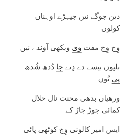
دین جوگے نیں جیہڑے اوہناں
کولوں
وِچ وِچ مفت
وی
ویکھی آوندے نیں
پلیوں پیسے دے دِتے
جا
دُدھ شُدھ
پی
تُوں
ورھیاں بدھی محنت نال حلال
کمائی جوڑ جاڑ کے
ایس امیر کالونی وِچ کوٹھی پائی