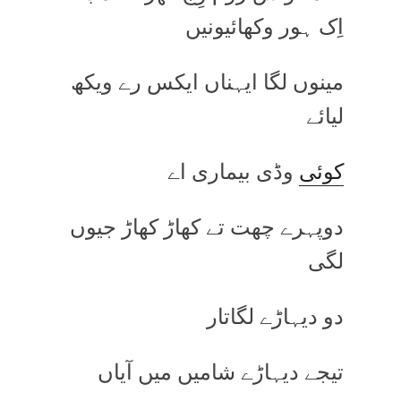
اِک ہور وکھائیونیں
مینوں لگا ایہناں ایکس رے ویکھ
لیائے
کوئی
وڈی بیماری اے
دوپہرے چھت تے کھاڑ کھاڑ جیوں
لگی
دو دیہاڑے لگاتار
تیجے دیہاڑے شامیں میں آیاں