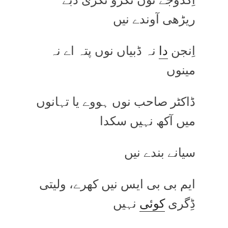
ریڑھی آوندے نیں
اِنجن
دا
نہ ڈبیاں نوں پتہ اے نہ
مینوں
ڈاکٹر صاحب نوں ہووے یا تہانوں
میں آکھ نہیں سکدا
سیانے بندے نیں
ایم بی بی ایس نیں کھرے، ولیتی
ڈِگری
کوئی
نہیں