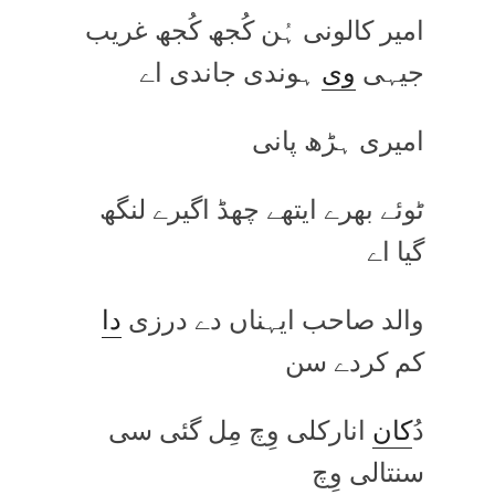
امیر کالونی ہُن کُجھ کُجھ غریب
جیہی
وی
ہوندی جاندی اے
امیری ہڑھ پانی
ٹوئے بھرے ایتھے چھڈ اگیرے لنگھ
گیا اے
والد صاحب ایہناں دے درزی
دا
کم کردے سن
دُ
کان
انارکلی وِچ مِل گئی سی
سنتالی وِچ