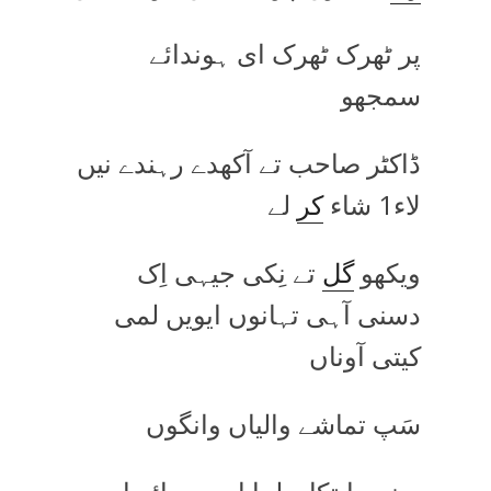
پر ٹھرک ٹھرک ای ہوندائے
سمجھو
ڈاکٹر صاحب تے آکھدے رہندے نیں
لاء1 شاء
کر
لے
ویکھو
گل
تے نِکی جیہی اِک
دسنی آہی تہانوں ایویں لمی
کیتی آوناں
سَپ تماشے والیاں وانگوں