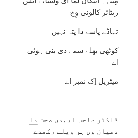
مِینہہ ایتکاں لما ای وسیائے ایس
ریٹائر کالونی وِچ
تہاڈے پاسے
دا
پتہ نہیں
کوٹھی بھلے سمے دی بنی ہوئی
اے
میٹریل اِک نمبر اے
ڈاکٹر صاحب ایہدی صحت
دا
دھیان
وی
ہر
ویلے رکھدے