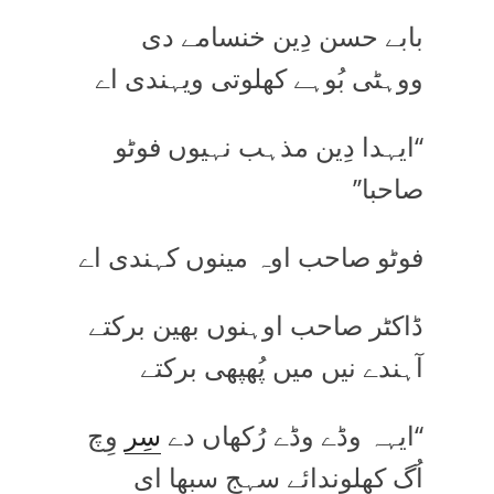
بابے حسن دِین خنسامے دی
ووہٹی بُوہے کھلوتی ویہندی اے
‘‘ایہدا دِین مذہب نہیوں فوٹو
صاحبا’’
فوٹو صاحب اوہ مینوں کہندی اے
ڈاکٹر صاحب اوہنوں بھین برکتے
آہندے نیں میں پُھپھی برکتے
‘‘ایہہ وڈے وڈے رُکھاں دے
سِر
وِچ
اُگ کھلوندائے سہج سبھا ای