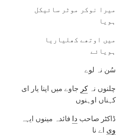
میرا نوکر موٹر سائیکل
ہویا
میں اوتھے کھلیاریا
ہویائے
سُن نہ لوے
چلنوں نہ
کر
جاوے میں اپنا یار ای
کہناں اوہنوں
ڈاکٹر صاحب
دا
فائدہ مینوں ایہہ
وی
اے نا