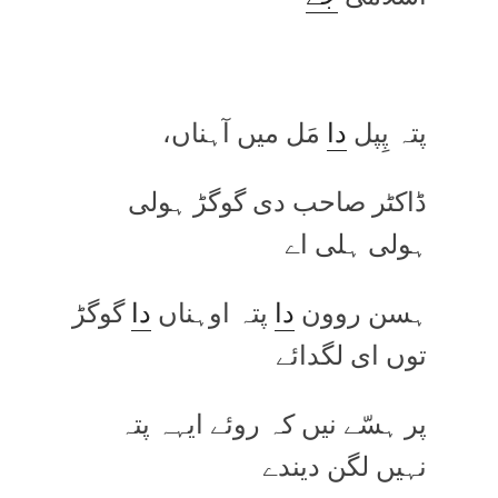
پتہ پِپل
دا
مَل میں آہناں،
ڈاکٹر صاحب دی گوگڑ ہولی
ہولی ہلی اے
ہسن روون
دا
پتہ اوہناں
دا
گوگڑ
توں ای لگدائے
پر ہسّے نیں کہ روئے ایہہ پتہ
نہیں لگن دیندے