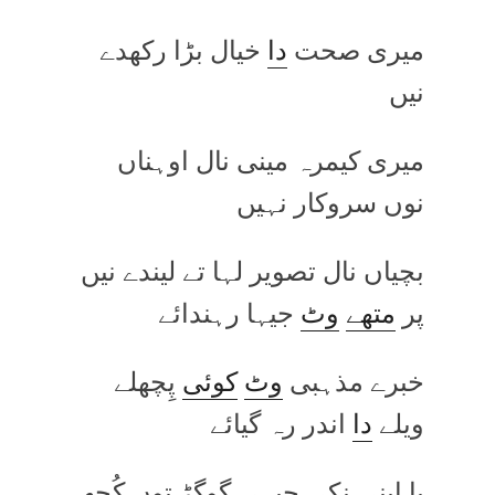
میری صحت
دا
خیال بڑا رکھدے
نیں
میری کیمرہ مینی نال اوہناں
نوں سروکار نہیں
بچیاں نال تصویر لہا تے لیندے نیں
پر
متھے
وٹ
جیہا رہندائے
خبرے مذہبی
وٹ
کوئی
پِچھلے
ویلے
دا
اندر رہ گیائے
یا اپنی نِکی جیہی گوگڑ توں کُجھ