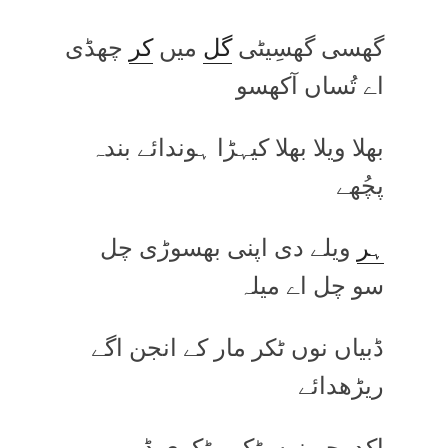
گھسی گھسِیٹی
گل
میں
کر
چھڈی
اے تُساں آکھسو
بھلا ویلا بھلا کیہڑا ہوندائے بندہ
پچُھے
ہر
ویلے دی اپنی بھسوڑی چل
سو چل اے میلہ
ڈبیاں نوں ٹکر مار کے انجن اگے
ریڑھدائے
اِکدوجے نوں ٹکرو ٹکری ڈبے