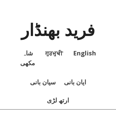
فرید بھنڈار
English
ਗੁਰਮੁਖੀ
شاہ
مکھی
ايان بانی
سيان بانی
ارتھ لڑی