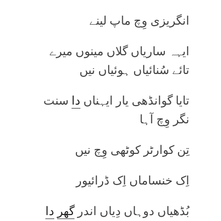
انگریزی وِچ ماپ لینے
ایہہ ساریاں گلاں مینوں میرے
تائے سُنائیاں ہوئیاں نیں
تایا گوانڈھی یار ایہناں
دا
سنت
نگر وِچ آہا
تِن کوارٹر کوٹھی وِچ نیں
اِک خنساماں اِک ڈرائیور
بُڈھیاں دوہاں دِیاں اندر
گھر
دا