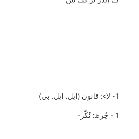
1- لاء: قانون (ایل. ایل. بی)
1 - چُرھ: نُکّر-