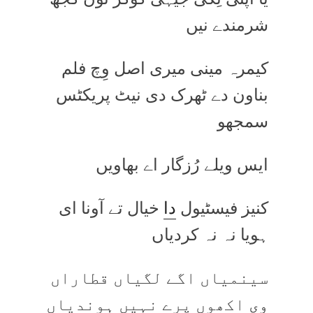
شرمندے نیں
کیمرہ مینی میری اصل وِچ فلم
بناون دے ٹھرک دی نیٹ پریکٹس
سمجھو
ایس ویلے رُزگار اے بھاویں
کنیز فیسٹیول
دا
خیال تے آونا ای
ہویا نہ نہ کردیاں
سینمیاں اگے لگیاں قطاراں
وی
اکھوں پرے نہیں ہوندیاں