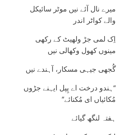
میرے نال آئے نیں موٹر سائیکل
والے کواٹر اندر
اِک لمی جڑ ولھیٹ کے رکھی
مینوں کھول وکھالی نیں
گُجھی جیہی مسکار، آہندے نیں
‘‘ہندو درخت اے پِپل ایہنے جڑوں
مُکائیاں ای مُکنائے’’
ہفتہ لنگھ گیائے