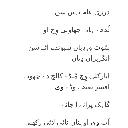
درزی عام نہیں سن
لُدھے ہانے چھاونی وِچ اوہ
سُ
وٹ
وردِیاں سِیوندے آئے سن
انگریزاں دِیاں
انارکلی وِچ مُنڈے کالج دے چھوٹے
افسر بعضے وڈے
وی
گاہک پرانے آ جانے
آپ
وی
اوہناں ٹائی لائی رکھنی