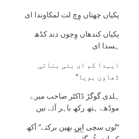
پکیاں چھتاں وِچ لت لمکاوندا ای
پکیاں کندھاں وِچوں دند کڈھ
ہسدا ای
ایہدا کم ای بنی بناتی
ڈھاون ہویا’’
ہلدی گوگڑ ڈاکٹر صاحب میرے
موڈھے ہتھ رکھ باہر آئے نیں
‘‘تُوں سچی
ایں
بھین برکتے’’ آکھ
کے اندر ٹُر گئے نیں