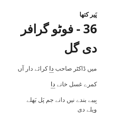
پَیر کتھا
36 - فوٹو گرافر
دی گل
میں ڈاکٹر صاحب
دا
کرائے دار آں
کمرے غسل خانے
دا
بِیبے بندے نیں دانے جم پَل بَھلے
ویلے دی