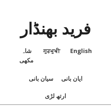
فرید بھنڈار
English
ਗੁਰਮੁਖੀ
شاہ
مکھی
ايان بانی
سيان بانی
ارتھ لڑی