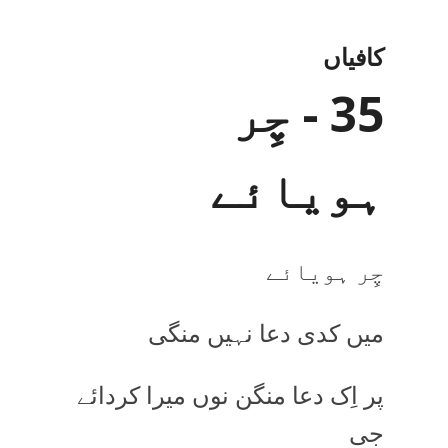
کافیاں
35 - چِر
ہویائے
چِر ہویائے
میں کدی دعا نہیں منگی
پر اِک دعا منگن نوں میرا کردائے
جی