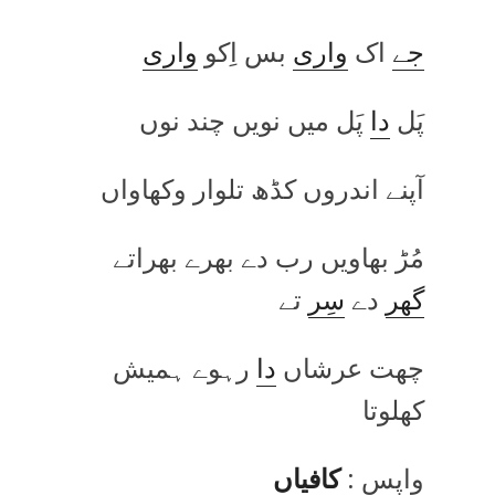
جے
اک
واری
بس اِکو
واری
پَل
دا
پَل میں نویں چند نوں
آپنے اندروں کڈھ تلوار وکھاواں
مُڑ بھاویں رب دے بھرے بھراتے
گھر
دے
سِر
تے
چھت عرشاں
دا
رہوے ہمیش
کھلوتا
واپس :
کافیاں