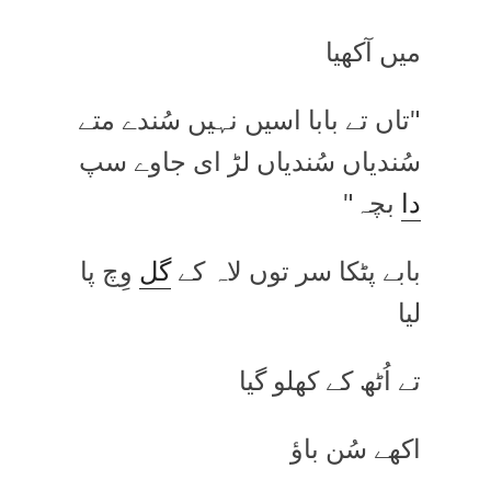
میں آکھیا
"تاں تے بابا اسیں نہیں سُندے متے
سُندیاں سُندیاں لڑ ای جاوے سپ
دا
بچہ"
بابے پٹکا سر توں لاہ کے
گل
وِچ پا
لیا
تے اُٹھ کے کھلو گیا
اکھے سُن باؤ