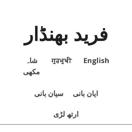
فرید بھنڈار
English
ਗੁਰਮੁਖੀ
شاہ
مکھی
ايان بانی
سيان بانی
ارتھ لڑی