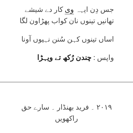
جس دِن ایہہ
وی
کار دے شیشے
تھانیں تینوں نان کواب پھڑاون لگا
اساں تینوں کہن سُنن نہیوں آونا
واپس :
چندن رُکھ تے ویہڑا
۲۰۱۹ ۔ فرید بھنڈار ۔ سارے حق
راکھویں