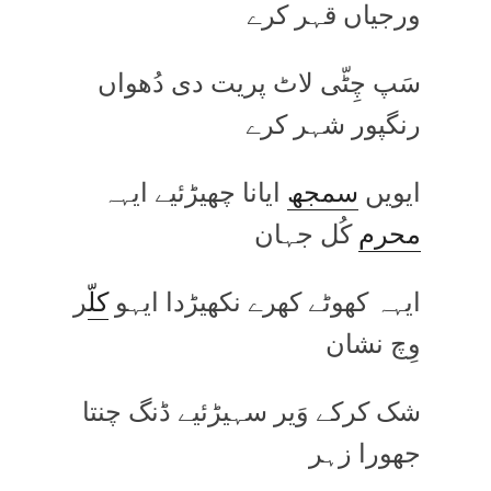
ورجیاں قہر کرے
سَپ چِٹّی لاٹ پریت دی دُھواں
رنگپور شہر کرے
ایویں
سمجھ
ایانا چھیڑئیے ایہہ
محرم
کُل جہان
ایہہ کھوٹے کھرے نکھیڑدا ایہو
کل
ّر
وِچ نشان
شک کرکے وَیر سہیڑئیے ڈنگ چنتا
جھورا زہر