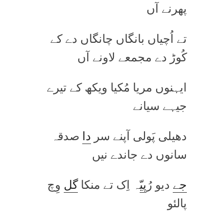
پھرنے آں
تے اُچیاں بانگاں چانگاں دے کے
کُوڑ دے مجمعے لاونے آں
ایہنوں مریا مُکیا ویکھ کے تیرے
جیہے سیانے
دھیلی پَولی آپنے سر
دا
صدقہ
سانوں دے جاندے نیں
جے
دیو رُ
پی
ّہ اِک تے منکا
گل
وِچ
پالئو