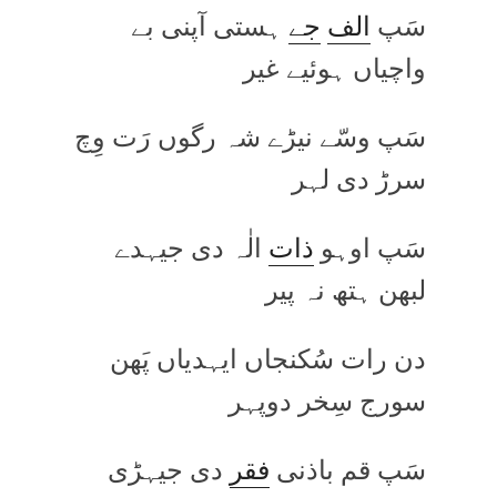
سَپ
الف
جے
ہستی آپنی بے
واچیاں ہوئیے غیر
سَپ وسّے نیڑے شہ رگوں رَت وِچ
سرڑ دی لہر
سَپ اوہو
ذات
الٰہ دی جیہدے
لبھن ہتھ نہ پیر
دن رات سُکنجاں ایہدیاں پَھن
سورج سِخر دوپہر
سَپ قم باذنی
فقر
دی جیہڑی