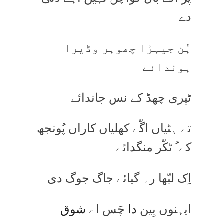
دے
ہُن جیہڑا چھوہر وڈیرا
ہوندائے
ٹپری چھڈ کے نس جاندائے
تے ہٹیاں اگّے کھلیاں کاراں پُونجھ
کے ُ ٹکّر منگدائے
اِک لبّھا رہ گیائے جاگ جوگ دی
ایہنوں بِین
دا
چَس اے
شوق