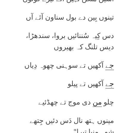
تینوں بِین دے بول سناون آئے آں
دس کِیہ سُننائیں بروا، سندھڑا،
دیس تلنگ کہ بھیروں
جے
آکھیں تے سوہنی چھوہ دِیاں
جے
آکھیں تے پیلو
چلو
من
دی موج تے چھڈئیے
مینوں ہتھ نال دَس دئیں جِتھے
شوہ منیا تیرا"