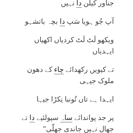
جناور کیلن
دا
نہیں
آپ جُو ہویا سَپ
دا
بچہ باتشہو
ویکھو لَٹ لَٹ کردیاں اکھیاں
ایہدیاں
تے کیویں رکھدائے
چاء
کے دھون
ملوک جیہی
ایہدا ہے تاں تُونبا نِکڑا جیہا
پر جد پواندائے
ساہ
سپولئیے
دا
تے
جھال نہیں جاندی جھلّی"