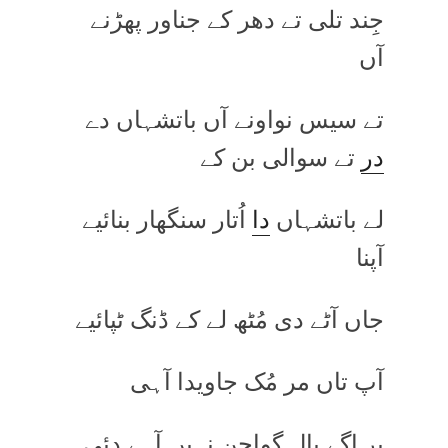
جِند تلی تے دھر کے جناور پھڑنے
آں
تے سیس نواونے آں باتشہاں دے
در
تے سوالی بن کے
لے باتشہاں
دا
اُتار سنگھار بنائیے
آپنا
جاں آٹے دی مُٹھ لے کے ڈنگ ٹپائیے
آپ تاں مر مُک جاویدا آہی
پر اگے بال گواچن نہیں آہے دئی