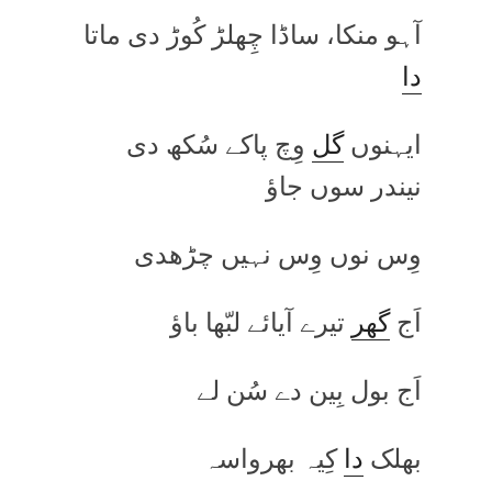
آہو منکا، ساڈا چِھلڑ کُوڑ دی ماتا
دا
ایہنوں
گل
وِچ پاکے سُکھ دی
نیندر سوں جاؤ
وِس نوں وِس نہیں چڑھدی
اَج
گھر
تیرے آیائے لبّھا باؤ
اَج بول بِین دے سُن لے
بھلک
دا
کِیہ بھرواسہ