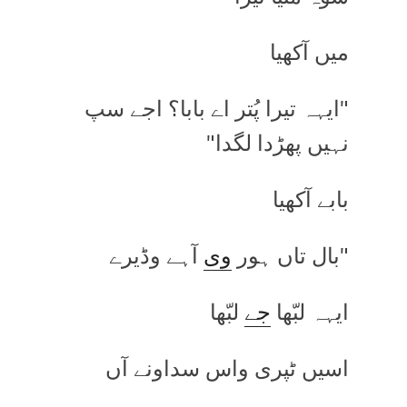
میں آکھیا
"ایہہ تیرا پُتر اے بابا؟ اجے سپ
نہیں پھڑدا لگدا"
بابے آکھیا
"بال تاں ہور
وی
آہے وڈیرے
ایہہ لبّھا
جے
لبّھا
اسیں ٹپری واس سداونے آں