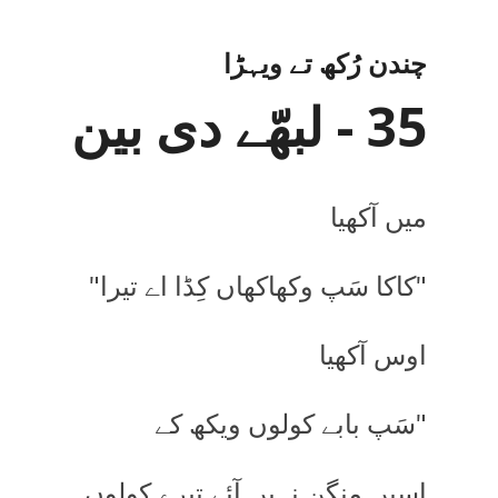
چندن رُکھ تے ویہڑا
35 - لبھّے دی بین
میں آکھیا
"کاکا سَپ وکھاکھاں کِڈا اے تیرا"
اوس آکھیا
"سَپ بابے کولوں ویکھ کے
اسیں منگن نہیں آئے تیرے کولوں