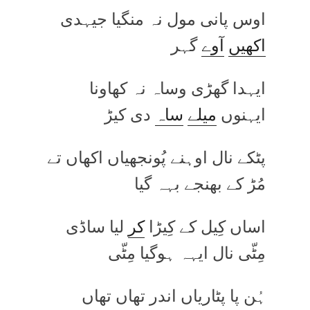
اوس پانی مول نہ منگیا جیہدی
اکھیں
آوے
گہر
ایہدا گھڑی وساہ نہ کھاونا
ایہنوں
میلے
ساہ
دی کیڑ
پٹکے نال اوہنے پُونجھیاں اکھاں تے
مُڑ کے بھنجے بہہ گیا
اساں کِیل کے کِیڑا
کر
لیا ساڈی
مِٹّی نال ایہہ ہوگیا مِٹّی
ہُن پا پٹاریاں اندر تھاں تھاں