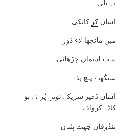
نہ ٹَلی
اساں
کر
کانکی
میں مانجھا لاء ڈور
ست اسمان چڑھائی
سنگھنے پیچ پئے
اساں ڈھیر شریکے نویں پُرانے بو
کاٹے کروائے
بندُوقاں چُھٹ پئیاں