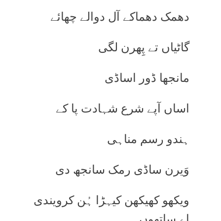
دھمک دھماکے آل دوالے چھائے
گاٹیاں تے پِھرن لگی
مانجھا ڈور اساڈی
اساں آپے شرع شہادت پا کے
ہندو رسم مناہی
وَیرن ساڈی رمک سانجھ دی
ویکھو کھیکھن کیہڑا ہُن کرویندی
اے ساتھوں