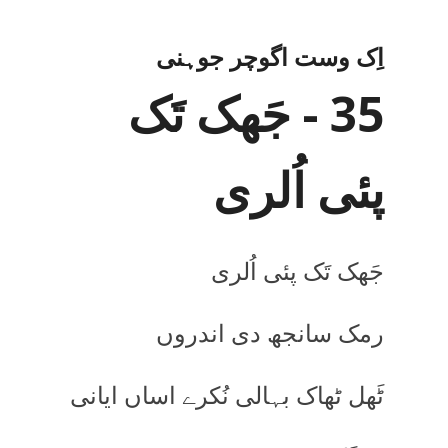
اِک وست اگوچر جوہنی
35 - جَھک تَک
پئی اُلری
جَھک تَک پئی اُلری
رمک سانجھ دی اندروں
ٹَھل ٹھاک بہالی نُکرے اساں ایانی