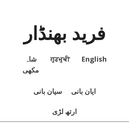
فرید بھنڈار
English
ਗੁਰਮੁਖੀ
شاہ
مکھی
ايان بانی
سيان بانی
ارتھ لڑی