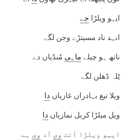
ایہو ویلڑا
جے
انہد ناد مسیتڑے وجن لگے
ناتھ ہو چیلے
ماہی
مُنڈیاں دے
ٹِلہ ڈھلن لگے
ویلا تیغ بہادراں غازیاں
دا
ویل میلڑا کربل نمازیاں
دا
ایہو ویلڑا اَنت
وی
آد
وی
ہے