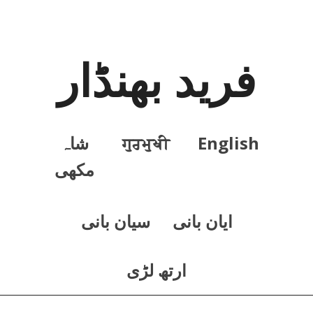
فرید بھنڈار
English
ਗੁਰਮੁਖੀ
شاہ
مکھی
ايان بانی
سيان بانی
ارتھ لڑی