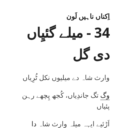
اِکناں ناہیں لَون
34 - میلے گئیِاں
دی گل
وارث شاہ دے میلیوں نکل ٹُرِیاں
وگ
تگ جاندِیاں، کُجھ پِچھے رہن
پئیاں
اَڑئیے ایہہ میلہ وارث شاہ
دا