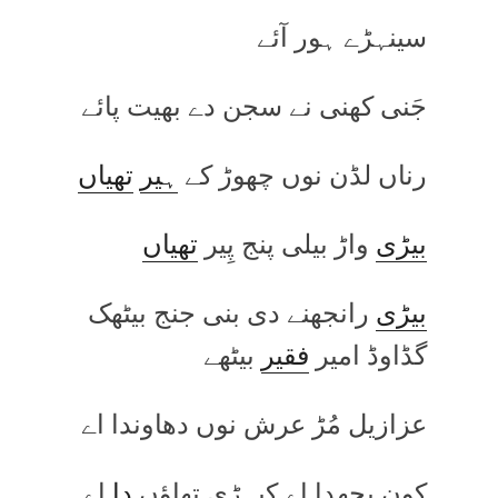
سینہڑے ہور آئے
جَنی کھنی نے سجن دے بھیت پائے
رناں لڈن نوں چھوڑ کے
ہیر
تھیاں
بیڑی
واڑ بیلی پنج پِیر
تھیاں
بیڑی
رانجھنے دی بنی جنج بیٹھک
گڈاوڈ امیر
فقیر
بیٹھے
عزازیل مُڑ عرش نوں دھاوندا اے
کون پچھدا اے کیہڑی تھاؤں
دا
اے