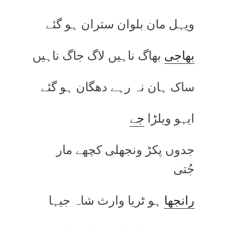
ویہل مان بلوان ستران ہو گئے
بھاجی
بھاگ ناہیں لاگ جاگ ناہیں
ساک ہان نہ رہے دھگان ہو گئے
ایہو ویلڑا
جے
جدوں پکڑ ونجھلی کچھے مار
جُتی
رانجھا
ہو ٹریا وارث شاہ جیہا