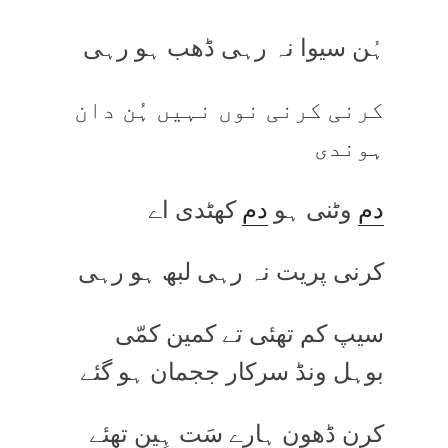
ہُن سیوا نہ رہی ڈھب ہو رہی
کرنی کرنی نوں نہیں ہُن دان
ہوندی
دم
وٹنی ہو
دم
کھٹدی اے
کرنی پریت نہ رہی لبھ ہو رہی
سیپ کم تھئی تے کمین کمّی
بوہل ونڈ سرکار ججمان ہو گئے
کرن ڈھون ہارے سَت ہِین تھئے