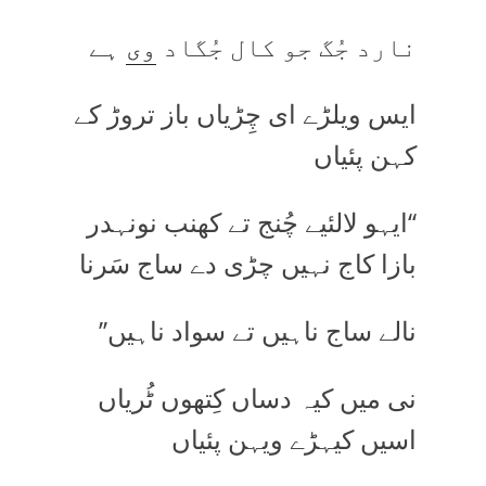
نارد جُگ جو کال جُگاد
وی
ہے
ایس ویلڑے ای چِڑیاں باز تروڑ کے
کہن پئیاں
‘‘ایہو لالئیے چُنج تے کھنب نونہدر
بازا کاج نہیں چڑی دے ساج سَرنا
نالے ساج ناہیں تے سواد ناہیں’’
نی میں کیہ دساں کِتھوں ٹُریاں
اسیں کیہڑے ویہن پئیاں