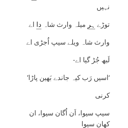
نہیں
توڑے
ہر
میلہ وارث شاہ
دا
اے
وارث شاہ ویلے سیپ اُجڑی اے
لَبھ جُڑ گیا اے-
‘اسیں رَب کیہ جاندے بَھین پاڑا’
کرنی
سیپ سیوا، اَن اُگان سیوا، ان
کھان سیوا