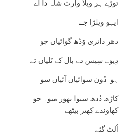
توڑے
ہر
ویلا وارث شاہ
دا
اے
ایہو ویلڑا
جے
دھر داتری وَڈھ گوائیاں جو
دِیوے سِیس دے بال کے تَلیاں تے
ہو دُون سوائیاں آئیاں سو
کاڑھ دُدھ سیوا بھور میوہ جو
کھاوندے کِھیر بیٹھے
اُلٹ گئے