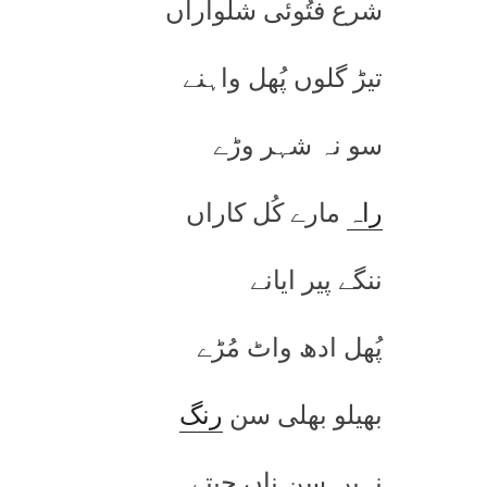
شرع فتُوئی شلواراں
تیڑ گلوں پُھل واہنے
سو نہ شہر وڑے
راہ
مارے کُل کاراں
ننگے پیر ایانے
پُھل ادھ واٹ مُڑے
بھیلو بھلی سن
رنگ
نہیں سن ناں چیتے