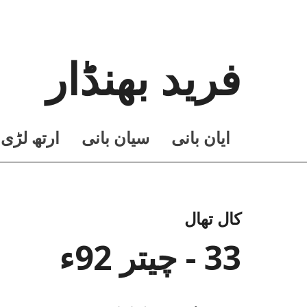
فرید بھنڈار
ايان بانی
سيان بانی
ارتھ لڑی
کال تھال
33 - چیتر 92ء