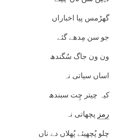
گھڑمس پیا اخباراں
جو سن مِدھے گئے
ون ون جاگ سُگندھ
اساں سیاتی نہ
کیہ چیتر چِت سبندھ
رمز
پچھاتی نہ
چلو پُچھیئے پُھلاں دے ناں