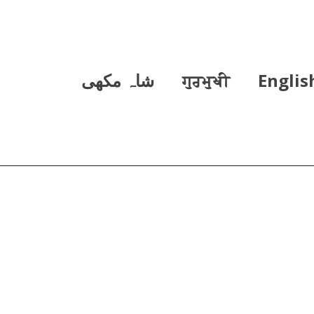
Englis
ਗੁਰਮੁਖੀ
شاہ مکھی