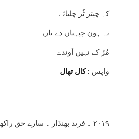
کہ چیتر ٹُر چلیائے
نہ ہون جیہناں دے ناں
مُڑ کے نہیں آوندے
واپس :
کال تھال
۲۰۱۹ ۔ فرید بھنڈار ۔ سارے حق راکھویں