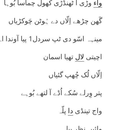
واء
وڑی آ ٹھنڈڑی کھول چماسا بُوہا
گَھن چڑھے اِلّاں دے ہُوٹن چَوکڑیاں
مینہہ اسّو دی ٹپ سردل1 پیا آوندا اے
اچیتی
لال
تھیا اسمان
اِلّاں لُک چُھپ گئیاں
پتر وِرلے سُکے اُڈے آ لتھے بُوہے
واج تینڈی
دا
پلّہ
وائیں نظر پیا