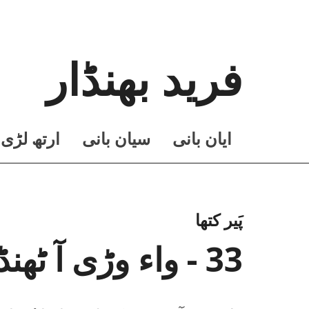
فرید بھنڈار
ايان بانی
سيان بانی
ارتھ لڑی
پَیر کتھا
33 - واء وڑی آ ٹھنڈڑی کھول چماسا بُوہا