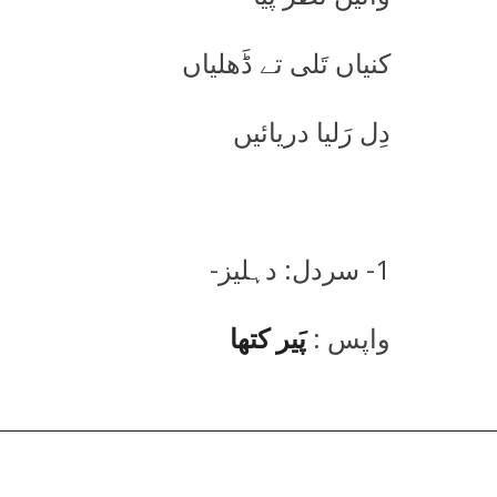
کنیاں تَلی تے ڈَھلیاں
دِل رَلیا دریائیں
1- سردل: دہلیز-
واپس :
پَیر کتھا