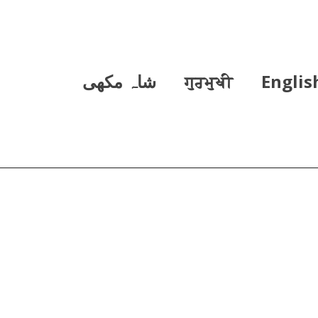
Englis
ਗੁਰਮੁਖੀ
شاہ مکھی