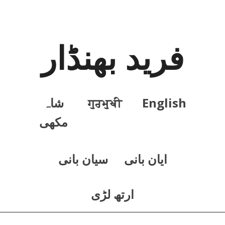
فرید بھنڈار
English
ਗੁਰਮੁਖੀ
شاہ
مکھی
ايان بانی
سيان بانی
ارتھ لڑی