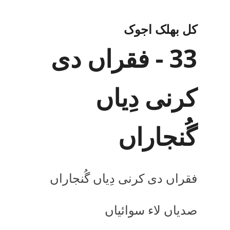
کل بھلک اجوک
33 - فقراں دی
کرنی دِیاں
گُنجاراں
فقراں دی کرنی دِیاں گُنجاراں
صدیاں لاء سوائیاں