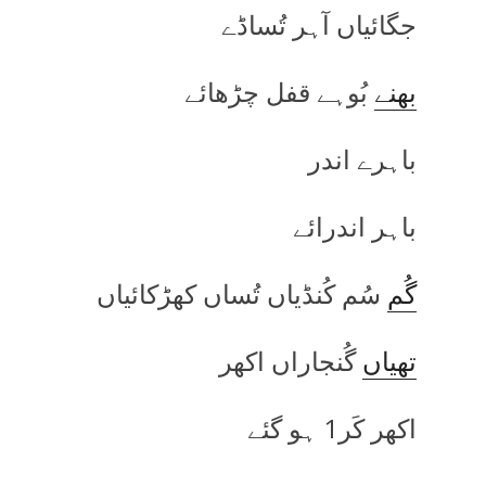
جگائیاں آہر تُساڈے
بھنے
بُوہے قفل چڑھائے
باہرے اندر
باہر اندرائے
گُم
سُم کُنڈیاں تُساں کھڑکائیاں
تھیاں
گُنجاراں اکھر
اکھر کَر1 ہو گئے