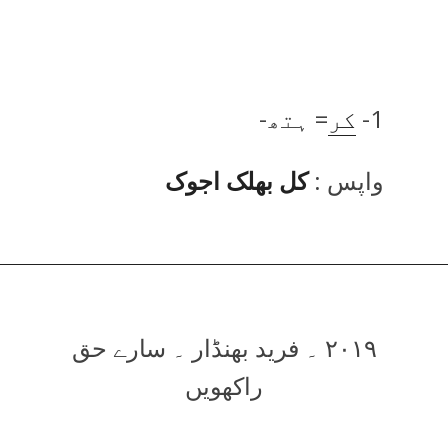
1-
کر
= ہتھ-
واپس :
کل بھلک اجوک
۲۰۱۹ ۔ فرید بھنڈار ۔ سارے حق
راکھویں