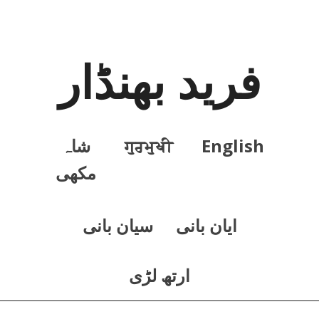
فرید بھنڈار
English
ਗੁਰਮੁਖੀ
شاہ
مکھی
ايان بانی
سيان بانی
ارتھ لڑی