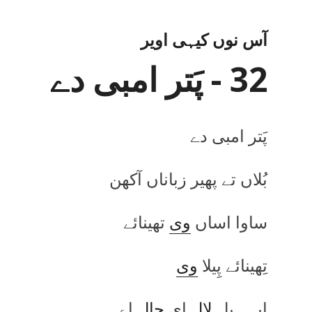
آس نوں کیہی اویر
32 - پَتر امبی دے
پَتر امبی دے
بُلاں تے پھیر زباناں آکھن
ساوا اساں
وی
تھینائے
تِھینائے پِیلا
وی
ایہہ پل
لال
ای
حال
اے