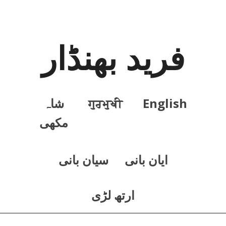
فرید بھنڈار
English
ਗੁਰਮੁਖੀ
شاہ
مکھی
ايان بانی
سيان بانی
ارتھ لڑی