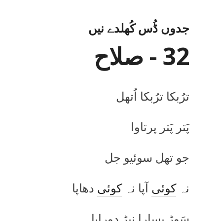
جدوں ڈُس کُھلدے نیں
32 - صلاح
ترُبکا ترُبکا اُتھل
پَتر پَتر پرتاوا
جو تھل سوئیو جل
نہ
کوئی
آپا نہ
کوئی
دھاپا
سَوڑ پسارا نیڑ دوراپا