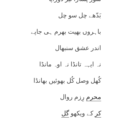
بَدّھے چل سو چل
باہروں بھیت بھرم ہی جاپے
اندر عشق سنبھال
نہ ایہہ تانڈا نہ اوہ مانڈا
کُھل وصل کُل بھوئیں بھانڈا
محرم
رِزم روال
کر
کے ویکھو
گل