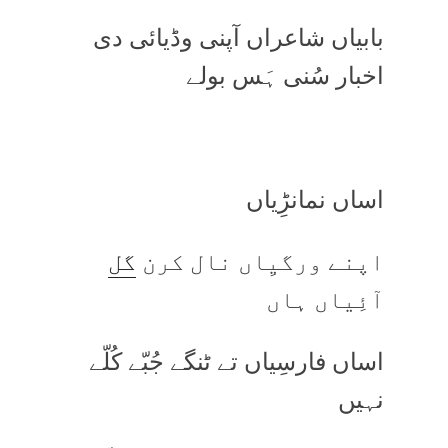
بابیاں شاعراں آپنی وڈیائی دی
اخبار سُنی ہَس بولے
اساں نمانڑِیاں
اپنے ورگیِاں نال کرن
گل
آئِیاں ہاں
اساں فارسِیاں تے ٹنگے جُبّے کُلّے
نہیں