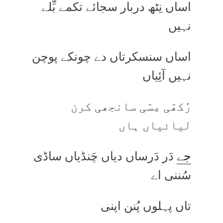
اساں نِٹھ دربار سجائے تکمے بِّلے
نہیں
اساں سنسکرتاں دے چونکے پوچن
نہیں آئِیاں
رُکھّی مِسّی سانجھی کرن
لیائیاں ہاں
جے
دَر دَرساں دیاں چَنڈیاں ساڈی
سُننی اے
تاں پہلوں پُنن اپنی