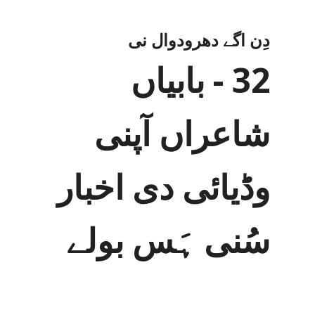
دِن اگے دھرودوال نی
32 - بابیاں
شاعراں آپنی
وڈیائی دی اخبار
سُنی ہَس بولے