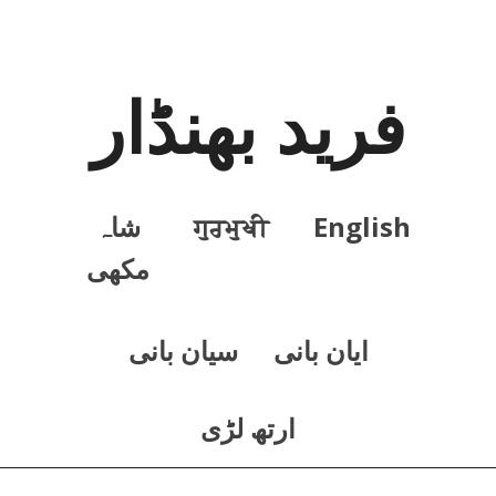
فرید بھنڈار
English
ਗੁਰਮੁਖੀ
شاہ
مکھی
ايان بانی
سيان بانی
ارتھ لڑی