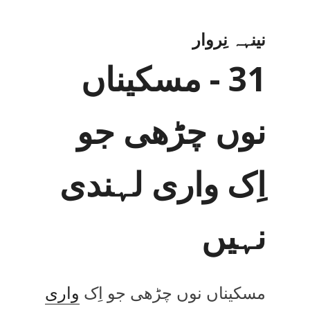
نینہہ نِروار
31 - مسکیناں
نوں چڑھی جو
اِک واری لہندی
نہیں
مسکیناں نوں چڑھی جو اِک
واری