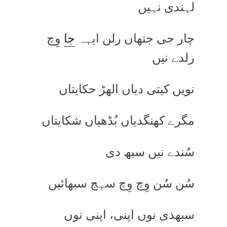
لہندی نہیں
چار جی جتھاں رلن ایہہ
جا
وِچ
رلدے نیں
نویں کیتی دیاں الھڑ حکایتاں
مگرے کھنگدیاں بُڈھیاں شکایتاں
سُندے نیں سبھ دی
سُن سُن وِچ وِچ سہج سبھائیں
سبھدی نوں اپنی، اپنی نوں