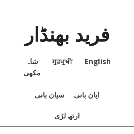
فرید بھنڈار
English
ਗੁਰਮੁਖੀ
شاہ
مکھی
ايان بانی
سيان بانی
ارتھ لڑی