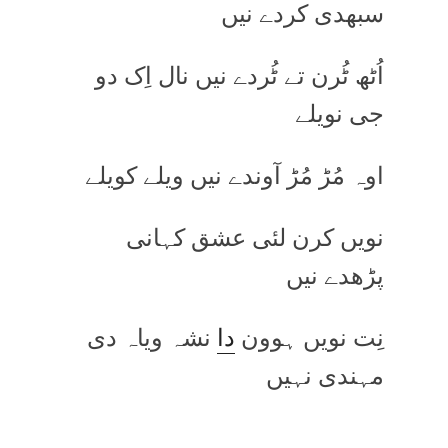
سبھدی کردے نیں
اُٹھ ٹُرن تے ٹُردے نیں نال اِک دو
جی نویلے
اوہ مُڑ مُڑ آوندے نیں ویلے کویلے
نویں کرن لئی عشق کہانی
پڑھدے نیں
نِت نویں ہوون
دا
نشہ ویاہ دی
مہندی نہیں