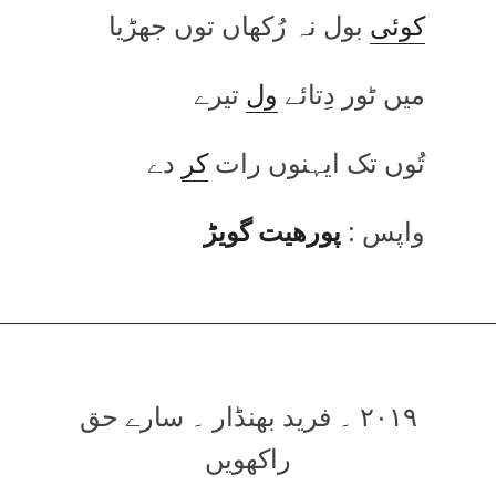
کوئی
بول نہ رُکھاں توں جھڑیا
میں ٹور دِتائے
ول
تیرے
تُوں تک ایہنوں رات
کر
دے
واپس :
پورھیت گویڑ
۲۰۱۹ ۔ فرید بھنڈار ۔ سارے حق
راکھویں