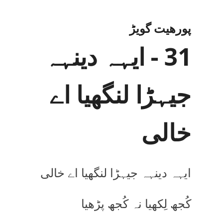
پورھیت گویڑ
31 - ایہہ دینہہ
جیہڑا لنگھیا اے
خالی
ایہہ دینہہ جیہڑا لنگھیا اے خالی
کُجھ لِکھیا نہ کُجھ پڑھیا