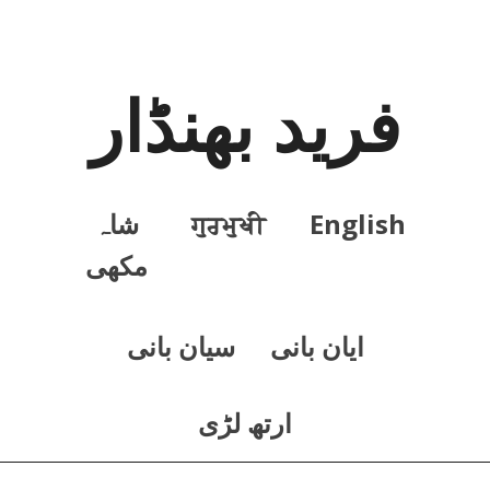
فرید بھنڈار
English
ਗੁਰਮੁਖੀ
شاہ
مکھی
ايان بانی
سيان بانی
ارتھ لڑی