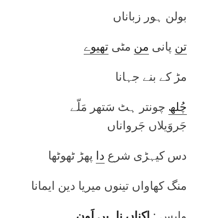
بولن ہور زباناں
تن
پانی
من
مٹی
تھیوے
مڑ کے بنے جہانا
چُلھ
چونتر ہٹ سَتھر مَلّے
جَروَیلاں جَرواناں
دس کیہڑی شرع
دا
پھڑ ٹھوٹھا
منگ کھاواں تینوں میریا دین ایمانا
واپس :
اِکناں ناہیں لَون