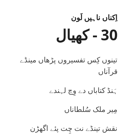
اِکناں ناہیں لَون
30 - کھیال
تینوں کِس تفسیروں پڑھاں مینڈے
قرآناں
ہَنڈ کتاباں دے وِچ لہندے
مِیر ملک سُلطاناں
نقش تینڈے نت چِت پئے اگھڑن