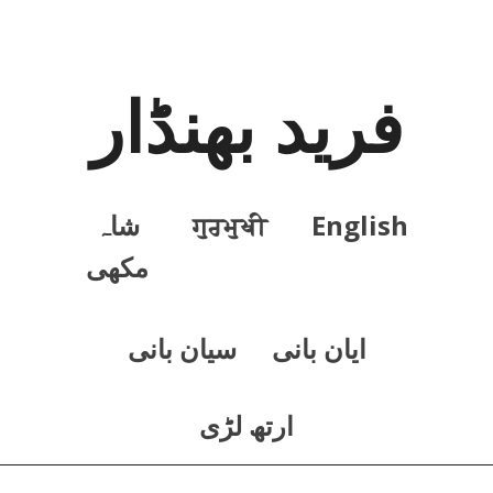
فرید بھنڈار
English
ਗੁਰਮੁਖੀ
شاہ
مکھی
ايان بانی
سيان بانی
ارتھ لڑی