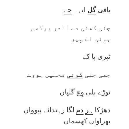
باقی
گل
ایہہ
جے
جنی کھنی دے اندر بیٹھی
ہوئی اے ہِیر
ٹپری پا کے
جمی جنی
کوئی
محلیں ہووے
توڑے پلی وِچ گلیاں
دھڑکا
ہر
دم
لگا رہندائے پیوواں
بھراواں کھسماں