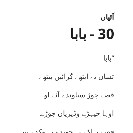
آئیاں
30 - بابا
‘‘بابا
تساں تے ایتھے گرائیں بیٹھے
قصے جوڑ سناوندے آئے او
اوہا جیہڑے وڈیریاں جوڑے
قصے تہاڈے نہ چھپدے نہ وِکدے نیں