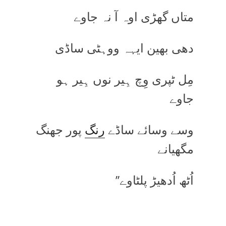
متاں گھڑی اوہ آ نہ جاوے
دھی بھین ایہہ ووہٹی ساڈی
مِل ٹپری وِچ ہِیر نوں ہِیر ہو
جاوے
وسے وسائے ساڈے
رنگ
پور جھنگ
مگھیانے
اُٹھ اُدھیڑ پلٹاوے’’