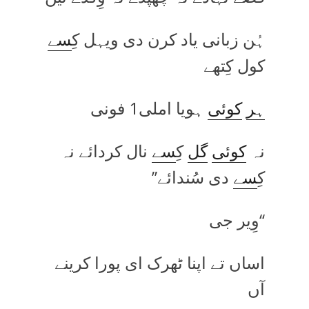
ہُن زبانی یاد کرن دی ویہل کِ
سے
کول کِتھے
ہر
کوئی
ہویا املی1 فونی
نہ
کوئی
گل
کِ
سے
نال کردائے نہ
کِ
سے
دی سُندائے’’
‘‘وِیر جی
اساں تے اپنا ٹھرک ای پورا کرینے
آں