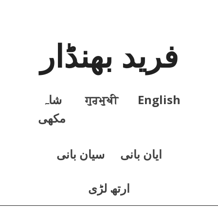
فرید بھنڈار
English
ਗੁਰਮੁਖੀ
شاہ
مکھی
ايان بانی
سيان بانی
ارتھ لڑی