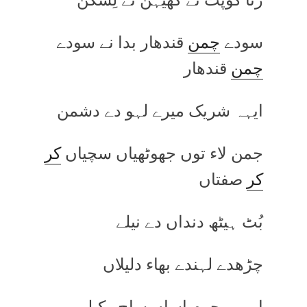
سودے
چمن
قندھار بدا نے سودے
چمن
قندھار
ایہہ شریک میرے لہو دے دشمن
جمن لاء توں جھوٹھیاں سچیاں
کر
کر
صفتاں
بُٹ ہیٹھ دنداں دے نیلے
چڑھدے لہندے بھاء دلیلاں
ایہہ مجرم اساں ساج وکیلی