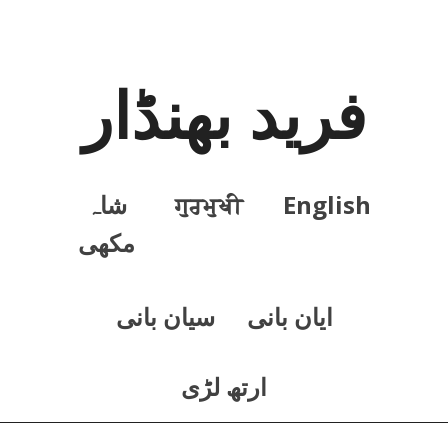
فرید بھنڈار
English
ਗੁਰਮੁਖੀ
شاہ
مکھی
ايان بانی
سيان بانی
ارتھ لڑی