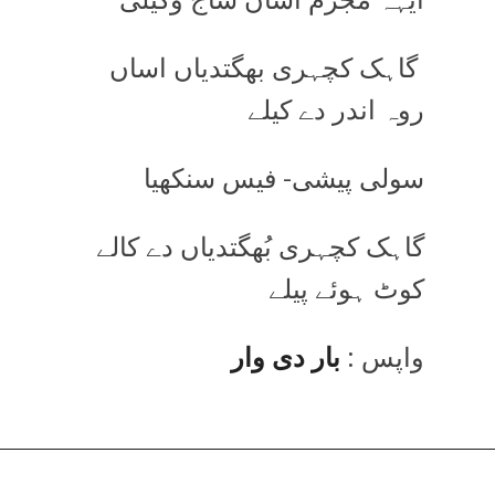
گاہک کچہری بھگتدیاں اساں
روہ اندر دے کیلے
سولی پیشی- فیس سنکھیا
گاہک کچہری بُھگتدیاں دے کالے
کوٹ ہوئے پیلے
واپس :
بار دی وار