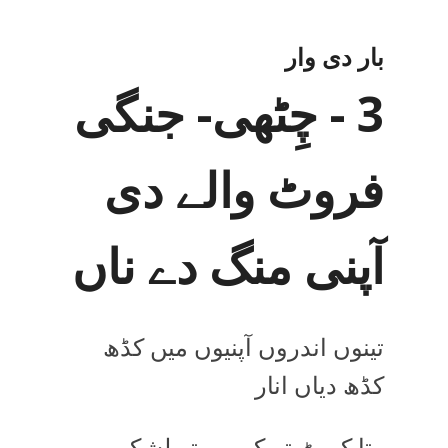
بار دی وار
3 - چِٹھی- جنگی
فروٹ والے دی
آپنی منگ دے ناں
تینوں اندروں آپنیوں میں کڈھ
کڈھ دیاں انار
رتا کوپٹ تے کھیہن تے لِشکن