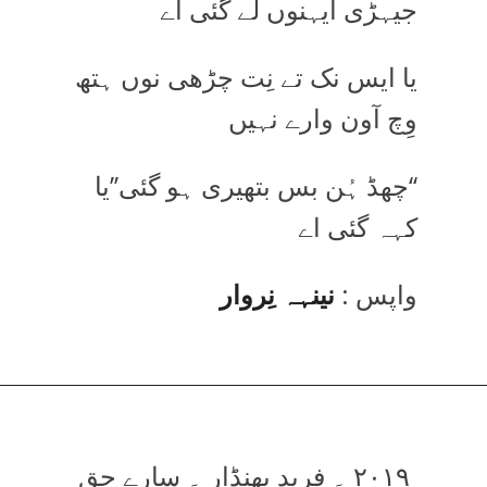
جیہڑی ایہنوں لے گئی اے
یا ایس نک تے نِت چڑھی نوں ہتھ
وِچ آون وارے نہیں
‘‘چھڈ ہُن بس بتھیری ہو گئی’’یا
کہہ گئی اے
واپس :
نینہہ نِروار
۲۰۱۹ ۔ فرید بھنڈار ۔ سارے حق