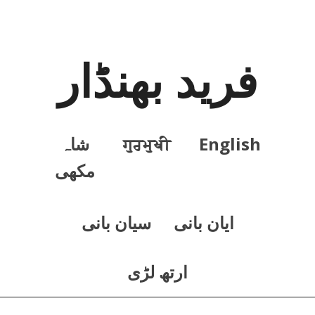
فرید بھنڈار
English
ਗੁਰਮੁਖੀ
شاہ
مکھی
ايان بانی
سيان بانی
ارتھ لڑی