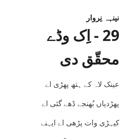
نینہہ نِروار
29 - اِک وڈے
محقّق دی
عینک لاہ کے ہتھ پھڑی اے
پھڑدیاں بُھنجے ڈھے گئی اے
کیہڑی وات پڑھی اے ایہنے