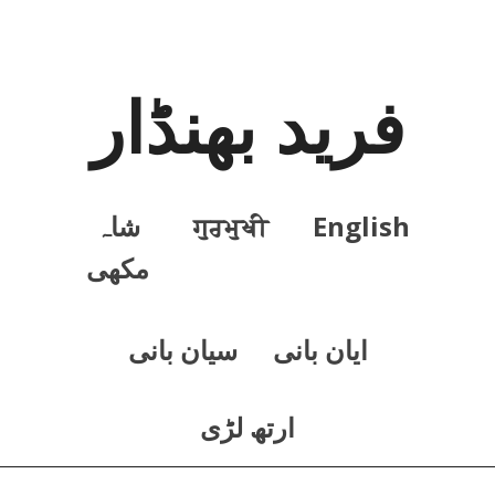
فرید بھنڈار
English
ਗੁਰਮੁਖੀ
شاہ
مکھی
ايان بانی
سيان بانی
ارتھ لڑی