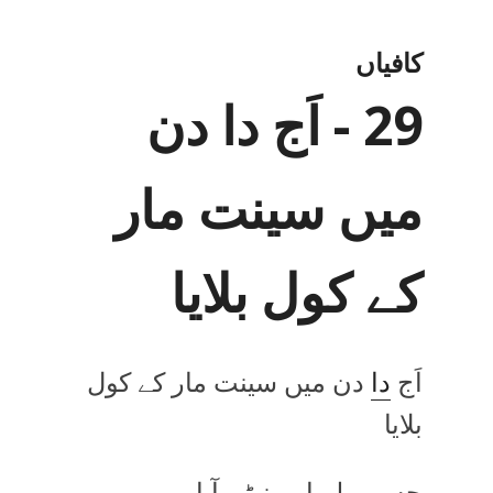
کافیاں
29 - اَج دا دن
میں سینت مار
کے کول بلایا
اَج
دا
دن میں سینت مار کے کول
بلایا
جس ویلے اوہ نیڑے آیا