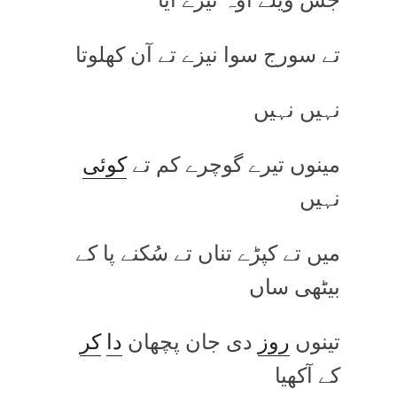
تے سورج سوا نیزے تے آن کھلوتا
نہیں نہیں
مینوں تیرے گوچرے کم تے
کوئی
نہیں
میں تے کپڑے تناں تے سُکنے پا کے
بیٹھی ساں
تینوں
روز
دی جان پچھان
دا
کر
کے آکھیا