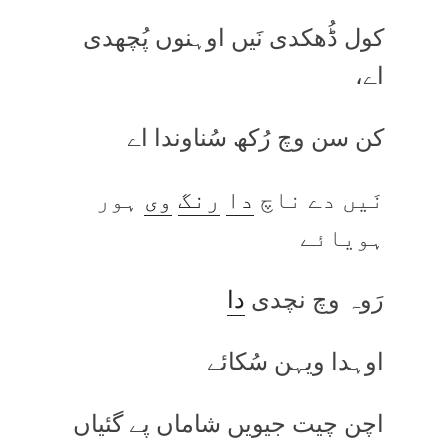
کول ڈُھکدی نَیں اوہنوں پُچھدی
اے،
کن سن وچ رُکھ سُناوندا اے
نَیں دے ناچ
دا
رنگ
وی
ہور
ہویائے
رَوہ وچ نچدی
دا
اوہدا ویہن سُکائے
اچن چیت جیویں شاماں پے گئیاں