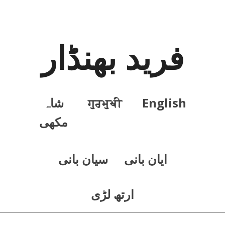
فرید بھنڈار
English
ਗੁਰਮੁਖੀ
شاہ
مکھی
ايان بانی
سيان بانی
ارتھ لڑی