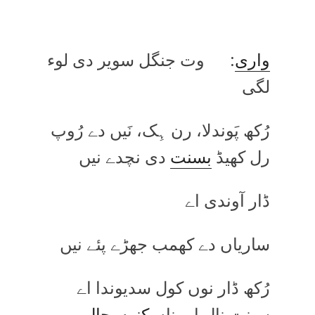
واری
: وت جنگل سویر دی لوء
لگی
رُکھ پَوندلا، رن ہِک، نَیں دے رُوپ
رل کھیڈ
بسنت
دی نچدے نیں
ڈار آوندی اے
ساریاں دے کھمب جھڑے پئے نیں
رُکھ ڈار نوں کول سدیوندا اے
سینت نال اوہناں
کنوں
حال