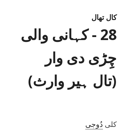
کال تھال
28 - کہانی والی
چِڑی دی وار
(تال ہیر وارث)
کلی
دُوجی