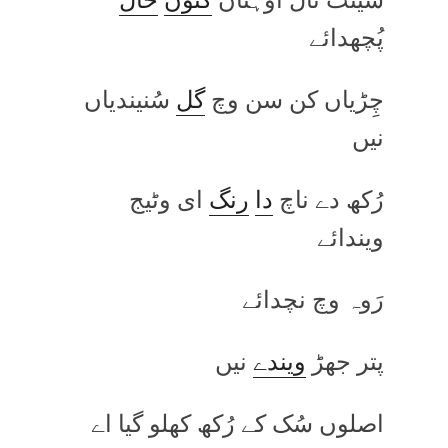
پُچھدائے
چِڑیاں کن سن وچ
گل
سُنیندیاں
نیں
رُکھ دے ناچ
دا
رنگ
ای وٹیج
ویندائے
رَوہ وچ نچدائے
پتر جھڑ
ویندے
نیں
اصلوں سُک کے رُکھ کھلو گیا اے