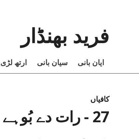
فرید بھنڈار
ايان بانی
سيان بانی
ارتھ لڑی
کافیاں
27 - رات دے بُوہے چند جندرا