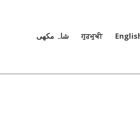
Englis
ਗੁਰਮੁਖੀ
شاہ مکھی