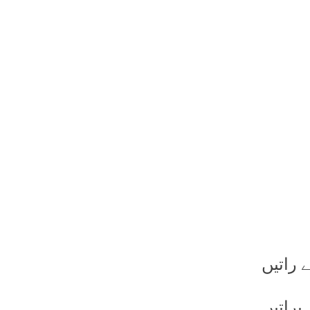
ے راتیں
 براتیں