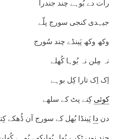
رات دے بُوہے چند جندرا
جیہدی کنجی سورج پلّے
وکھ وکھ پَینڈے چند سُورج
نہ مِلن نہ بُوہا کُھلے
اِک اِک تارا کِل بوہے
کوئی
کِنے پٹ کے سلھے
دن
دا
پَینڈا بُھل کے سورج آن ڈُھکے کِت
چند نوں ٹکرے بُھل بُھلیکھے بُوہے کُھلن