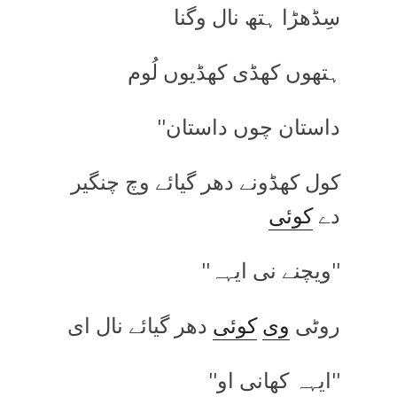
سِڈھڑا ہتھ نال وگنا
ہتھوں کھڈی کھڈیوں لُوم
داستان چوں داستان''
کول کھڈونے دھر گیائے وچ چنگیر
دے
کوئی
''ویچنے نی ایہہ''
روٹی
وی
کوئی
دھر گیائے نال ای
''ایہہ کھانی او''