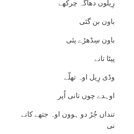
رِیلوں دھاگہ چرکھے
باون بن گئی
باون سِڈھڑے پئی
پیٹا تانے
وڈی رِیل اوہ تھلّے
اوہدے چوں تانی اُپر
تنداں جُڑ دو ہوون اوہ جتھے کانے
نی