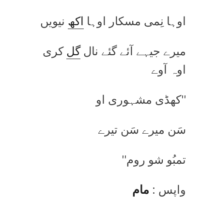
اوہا نِمی مسکار اوہا
اکھ
نیویں
میرے جیہے آئے گئے نال
گل
کری
اوہ آوے
''کھڈی مشہوری او
سَن میرے سَن تیرے
تمبُو شو روم''
واپس :
مام