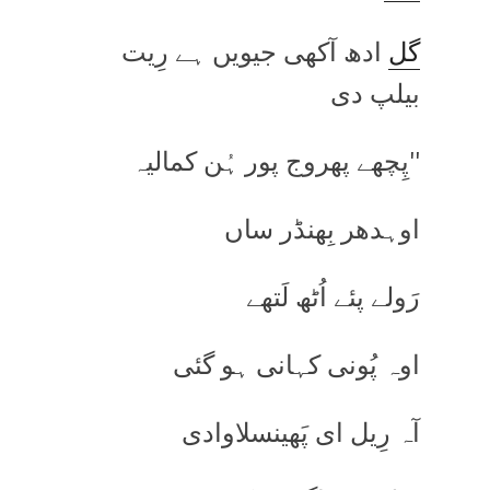
گل
ادھ آکھی جیویں ہے رِیت
بیلپ دی
''پِچھے پھروج پور ہُن کمالیہ
اوہدھر بِھنڈر ساں
رَولے پئے اُٹھ لَتھے
اوہ پُونی کہانی ہو گئی
آہ رِیل ای پَھینسلاوادی