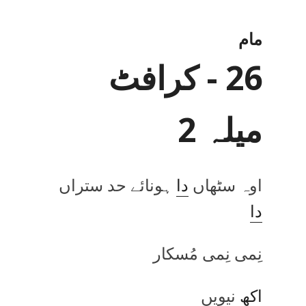
مام
26 - کرافٹ
میلہ 2
اوہ سٹھاں
دا
ہونائے حد ستراں
دا
نِمی نِمی مُسکار
اکھ
نیویں