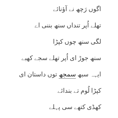
اگوں رَچھ نے آؤنائے
تھلے اُپر تنداں سنھ بننی اے
لگی سنھ چوں کپڑا
سنھ جوڑ ای اُپر تھلے سجے کھبے
ایہہ سبھ
سمجھ
توں داستان ای
کپڑا لُوم تے بندائے
کھڈی کتھے سی پہلے