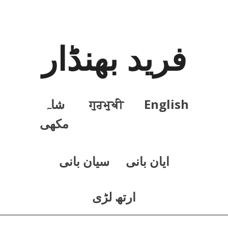
فرید بھنڈار
English
ਗੁਰਮੁਖੀ
شاہ
مکھی
ايان بانی
سيان بانی
ارتھ لڑی