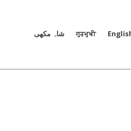
Englis
ਗੁਰਮੁਖੀ
شاہ مکھی