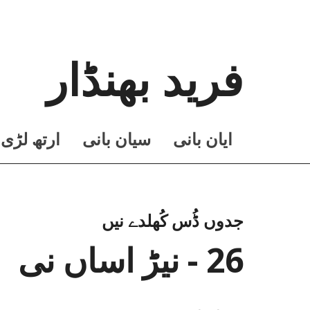
فرید بھنڈار
ايان بانی
سيان بانی
ارتھ لڑی
جدوں ڈُس کُھلدے نیں
26 - نیڑ اساں نی