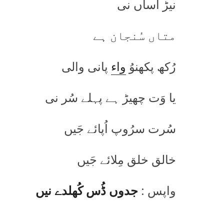
نیڑ اساں نی
متاں سُنجان ہے
رُکھ پکھنوُ
واء
پانی والی
یا وَت چھیڑ ہے پہلے سُر نی
سُرت سرُوپ اُپائے جَیں
خالق خلق مِلائے جَیں
واپس :
جدوں ڈُس کُھلدے نیں