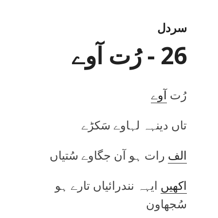
سردل
26 - رُت آوے
رُت
آوے
تاں دینہہ لہاوے سَکڑے
الف
رات ہو آن جگاوے سُتیاں
اکھیں
ایہہ نندرائیاں تارے ہو
سُجھاون