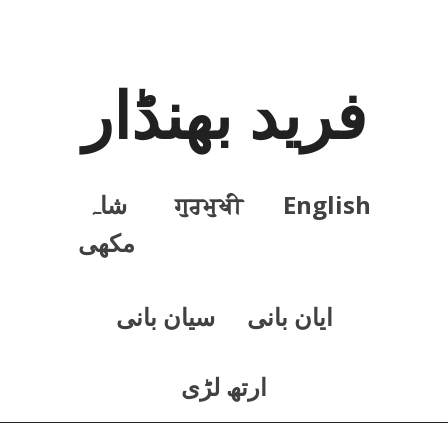
فرید بھنڈار
English
ਗੁਰਮੁਖੀ
شاہ
مکھی
ايان بانی
سيان بانی
ارتھ لڑی