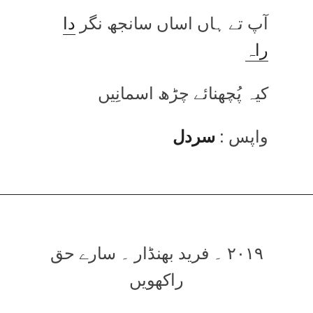
آپ تے ہاں اساں سانجھ نگر
دا
راہ
کیہ پُچھنائے چڑھ اسمانِیں
واپس :
سردل
۲۰۱۹ ۔ فرید بھنڈار ۔ سارے حق
راکھویں