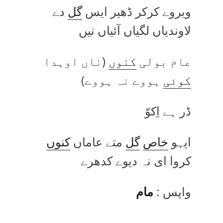
ویروے کرکر ڈھیر ایس
گل
دے
لاوندیاں لگیاں آئیاں نیں
عام بولی
کنوں
(ناں اوہدا
کوئی
ہووے نہ ہووے)
ڈر ہے اِکوّ
ایہو
خاص
گل
متے عاماں
کنوں
کروا ای نہ دیوے کدھرے
واپس :
مام