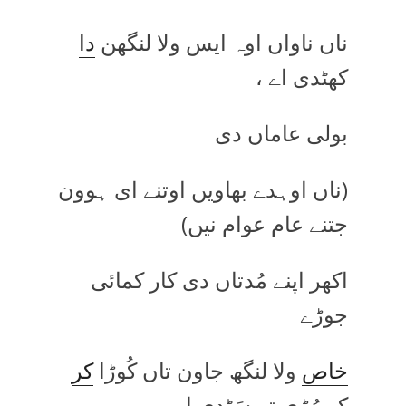
ناں ناواں اوہ ایس ولا لنگھن
دا
کھٹدی اے ،
بولی عاماں دی
(ناں اوہدے بھاویں اوتنے ای ہوون
جتنے عام عوام نیں)
اکھر اپنے مُدتاں دی کار کمائی
جوڑے
خاص
ولا لنگھ جاون تاں کُوڑا
کر
کے رُڑی تے سَٹدی اے،