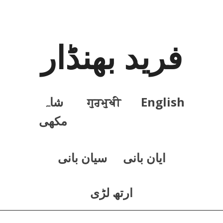
فرید بھنڈار
English
ਗੁਰਮੁਖੀ
شاہ
مکھی
ايان بانی
سيان بانی
ارتھ لڑی