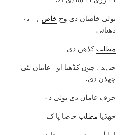
بولی خاصاں دی وچ
خاص
ہے بے
دھیانی
مطلب
کڈھن دی
جیہدے چوں کڈھیا اوہ عاماں لئی
چھڈن دی،
حرف عاماں دی بولی دے
چھڈیا
مطلب
خاصا پا کے
اپنا آپ ونجا ہور ہو جاندے نیں،