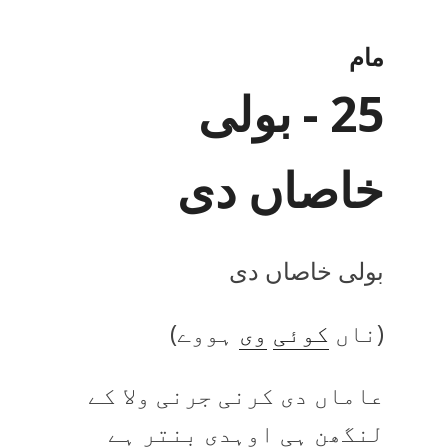
مام
25 - بولی
خاصاں دی
بولی خاصاں دی
(ناں
کوئی
وی
ہووے)
عاماں دی کرنی جرنی ولا کے
لنگھن ہی اوہدی بنتر ہے