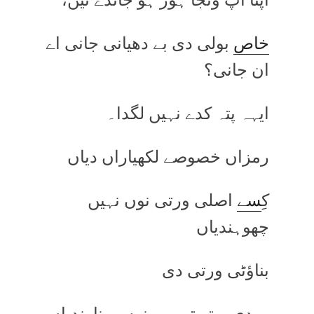
خاص
بولی دی بے دھیانی جانی اے
ان جانی؟
ایہہ پتہ کدے نہیں لگدا۔
رمزاں خصوصے لکھیاراں دیاں
کِ
سے
اصلی ورتی نوں نہیں
چھوہندیاں
بناؤٹی ورتی دی
وردی ویتر
تن
من
نوں پہناوندیاں