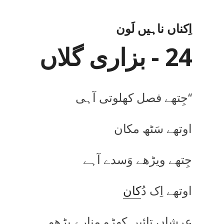
اِکناں ناہیں لَون
24 - بزاری گلاں
‘‘جِتھے فصل کھلوتی آہی
اوتھے سَٹھ مکان
جِتھے ویڑھے وَسدے آہے
اوتھے اِک دُ
کان
عرشاں تائیں کھڑو منارے پڑھو