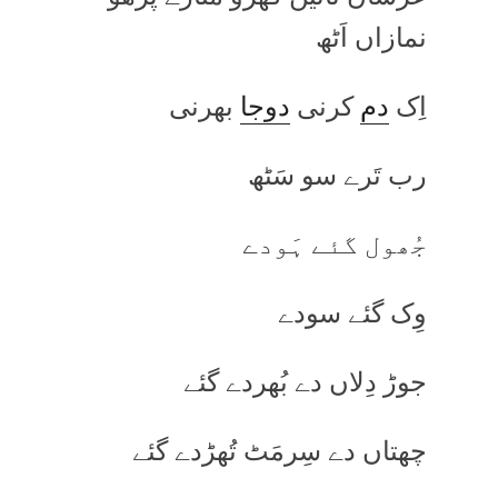
نمازاں اَٹھ
اِک
دم
کرنی
دوجا
بھرنی
رب تَرے سو سَٹھ
جُھول گئے ہَودے
وِک گئے سودے
جوڑ دِلاں دے بُھردے گئے
چھتاں دے سِرمَٹ تُھڑدے گئے