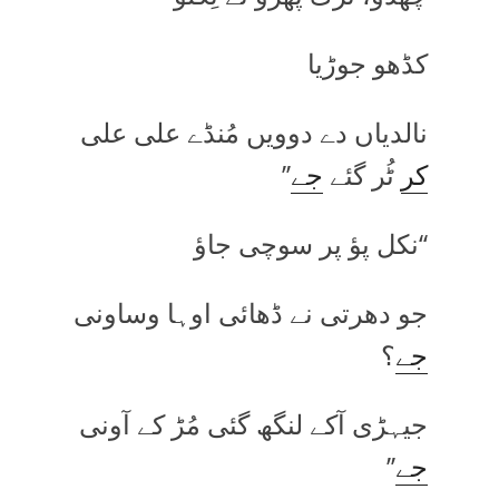
کڈھو جوڑیا
نالدیاں دے دوویں مُنڈے علی علی
کر
ٹُر گئے
جے
’’
‘‘نکل پؤ پر سوچی جاؤ
جو دھرتی نے ڈھائی اوہا وساونی
جے
؟
جیہڑی آکے لنگھ گئی مُڑ کے آونی
جے
’’