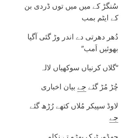
سُنگڑ کے میں میں توں ڈردی بن
کے ایٹم بمب
دُھر دھرتی دے اندر وڑ گئی آگیا
بھوئیں اَمب’’
‘‘گلاں کرنیاں سوکھیاں لالہ
چُڑ مُڑ گئے
جے
بیان اخباری
لاوڈ سپیکر مُلاں کتھے رُڑھ گئے
جے
چھڈو، ٹرک پھڑو تے نِکلو