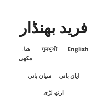
فرید بھنڈار
English
ਗੁਰਮੁਖੀ
شاہ
مکھی
ايان بانی
سيان بانی
ارتھ لڑی