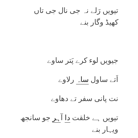
تیویں رَلے نہ جی نال جی تاں
کھیڈ وگار بنے
جیویں لوء کرے پَتر ساوے
اَتے ساول
ساہ
رلاوے
نت پانی سفر تے دھاوے
تیویں ہے خلقت
دا
آ
ہر
جو سانجھ
ویہار بنے