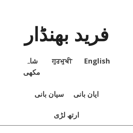
فرید بھنڈار
English
ਗੁਰਮੁਖੀ
شاہ
مکھی
ايان بانی
سيان بانی
ارتھ لڑی