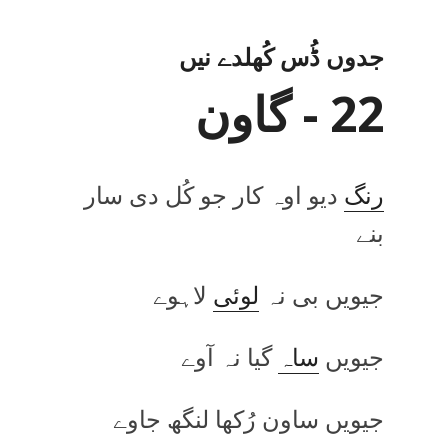
جدوں ڈُس کُھلدے نیں
22 - گاون
رنگ
دیو اوہ کار جو کُل دی سار
بنے
جیویں بی نہ
لوئی
لاہوے
جیویں
ساہ
گیا نہ آوے
جیویں ساون رُکھا لنگھ جاوے