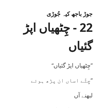
جوڑ باجھ کیہ جُوڑی
22 - چِٹھیاں اپڑ
گئیاں
”چِٹھیاں اپڑ گئیاں“
”چِٹّے اساں ان پڑھ ہوئے
لبھنے آں