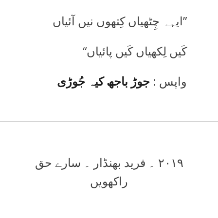
”ایہہ چِٹھیاں کِتھوں نیں آئیاں
کَیں لِکھیاں کَیں پائیاں“
واپس :
جوڑ باجھ کیہ جُوڑی
۲۰۱۹ ۔ فرید بھنڈار ۔ سارے حق
راکھویں