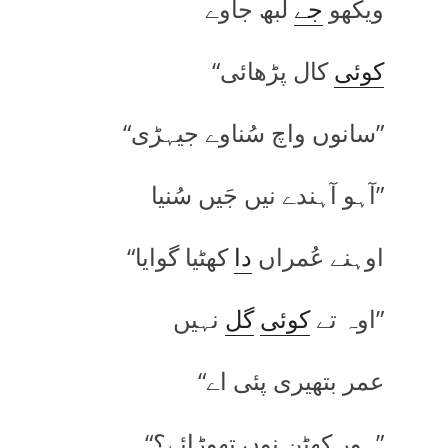
ویکھو
جے
لبھ جاوے
کوئی
کال پڑھائی“
”سانوں واچ سُناوے جیہڑی“
”آہو آہندے نیں جَیں سُنیا
اوہنے عُمراں
دا
کھٹیا گوایا“
”اوہ تے
کوئی
گل
نہیں
عمر بتھیری پئی اے“
”ہور کھٹن نوں تھوڑائے؟“