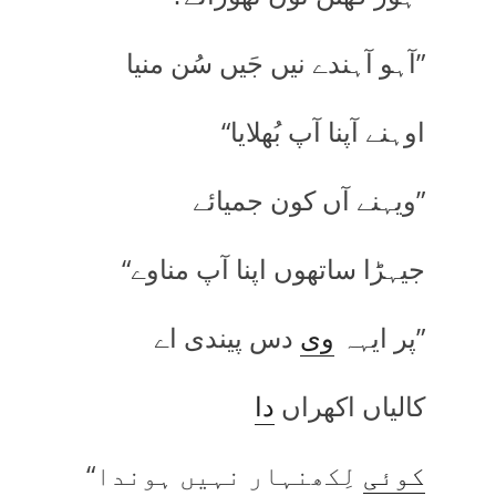
”آہو آہندے نیں جَیں سُن منیا
اوہنے آپنا آپ بُھلایا“
”ویہنے آں کون جمیائے
جیہڑا ساتھوں اپنا آپ مناوے“
”پر ایہہ
وی
دس پیندی اے
کالیاں اکھراں
دا
کوئی
لِکھنہار نہیں ہوندا“