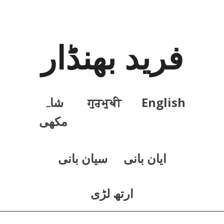
فرید بھنڈار
English
ਗੁਰਮੁਖੀ
شاہ
مکھی
ايان بانی
سيان بانی
ارتھ لڑی