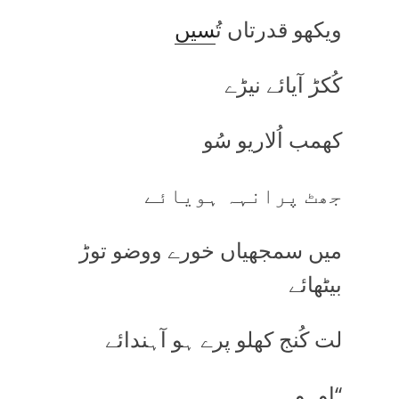
ویکھو قدرتاں تُ
سیں
کُکڑ آیائے نیڑے
کھمب اُلاریو سُو
جھٹ پرانہہ ہویائے
میں سمجھیاں خورے ووضو توڑ
بیٹھائے
لت کُنج کھلو پرے ہو آہندائے
‘‘اوہو