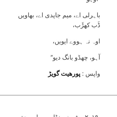
باہرلی اے، میم جاپدی اے، بھاویں
ڈَب کھڑَب،
اوہ نہ ہووے ایویں،
آہو، چھڈو بانگ دیو’’
واپس :
پورھیت گویڑ
۲۰۱۹ ۔ فرید بھنڈار ۔ سارے حق