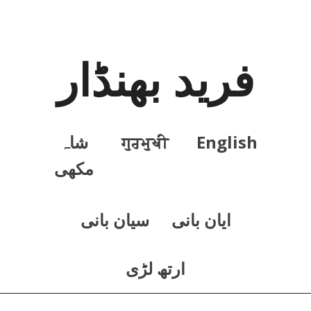
فرید بھنڈار
English
ਗੁਰਮੁਖੀ
شاہ
مکھی
ايان بانی
سيان بانی
ارتھ لڑی