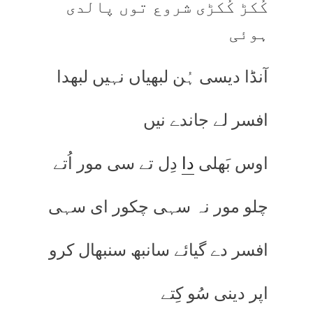
کُکڑ کُکڑی شروع توں پالدی
ہوئی
آنڈا دیسی ہُن لبھیاں نہیں لبھدا
افسر لے جاندے نیں
اوس بَھلی
دا
دِل تے سی مور اُتے
چلو مور نہ سہی چکور ای سہی
افسر دے گیائے سانبھ سنبھال کرو
اپر دینی سُو کِتے