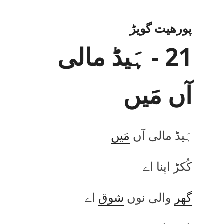
پورھیت گویڑ
21 - ہَیڈ مالی
آں مَیں
ہَیڈ مالی آں
مَیں
کُکڑ اپنا اے
گھر
والی نوں
شوق
اے