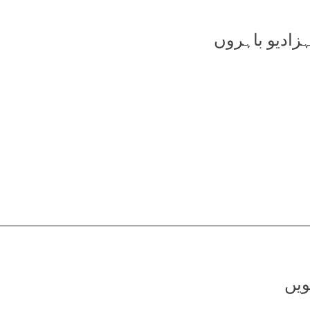
زادیو باہروں