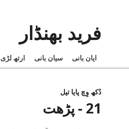
فرید بھنڈار
ايان بانی
سيان بانی
ارتھ لڑی
دُکھ وِچ پایا تیل
21 - پڑھت