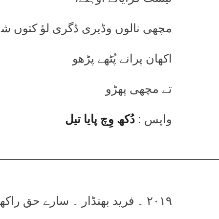
مچھی نالوں وڈیری ڈگری لؤ کتوں شہ
اکھان پرانے پُٹھے پڑھو
تے مچھی پھڑو
واپس :
دُکھ وِچ پایا تیل
۲۰۱۹ ۔ فرید بھنڈار ۔ سارے حق راکھویں