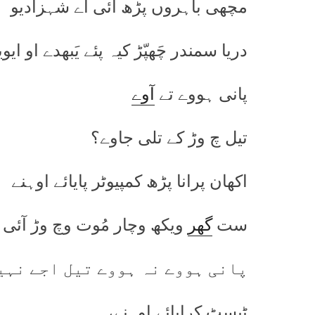
مچھی باہروں پڑھ آئی اے شہزادیو
دریا سمندر چَھپّڑ کیہ پئے یَبھدے او ایو
پانی ہووے تے
آوے
تیل چ وڑ کے تلی جاوے؟
اکھان پرانا پڑھ کمپیوٹر پایائے اوہنے
ست
گھر
ویکھ وچار مُوت وچ وڑ آئی 
پانی ہووے نہ ہووے تیل اجے نہی
ٹیسٹ کرایائے اوہنے،