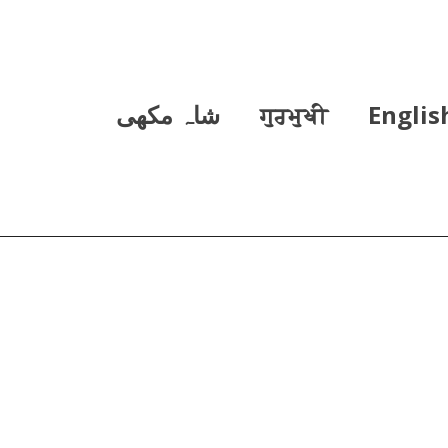
Englis
ਗੁਰਮੁਖੀ
شاہ مکھی