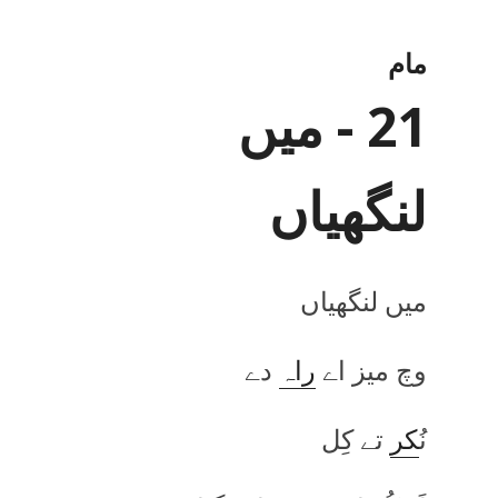
مام
21 - میں
لنگھیاں
میں لنگھیاں
وچ میز اے
راہ
دے
نُ
کر
تے کِل