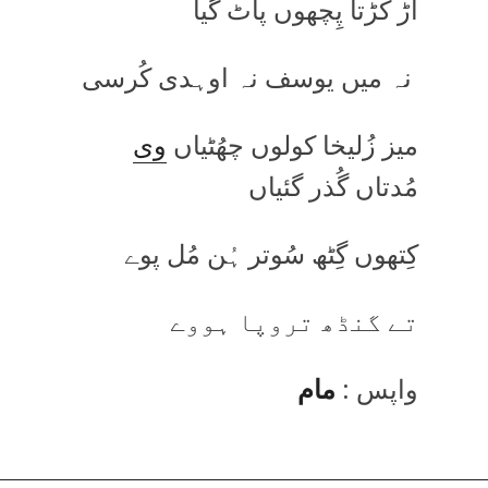
اَڑ کُڑتا پِچھوں پاٹ گیا
نہ میں یوسف نہ اوہدی کُرسی
میز زُلیخا کولوں چھُٹیاں
وی
مُدتاں گُذر گئیاں
کِتھوں گِٹھ سُوتر ہُن مُل پوے
تے گنڈھ تروپا ہووے
واپس :
مام