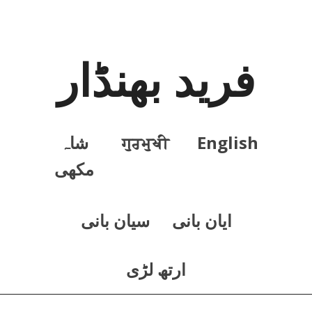
فرید بھنڈار
English
ਗੁਰਮੁਖੀ
شاہ
مکھی
ايان بانی
سيان بانی
ارتھ لڑی