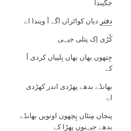
جگیندا
دفتر
دیاں کواٹراں اگے آ ویندا اے
کُڑی اِک پتلی جیہی
جِتھوں بھاں بھاں بِلییاں کردی آ
کے
بھانڈے بدھے پھڑدی اندر کھڑدی
اے
پنجاں مِنٹاں پِچھوں اونویں بھانڈے
بدھے جیہنوں پھڑا کے