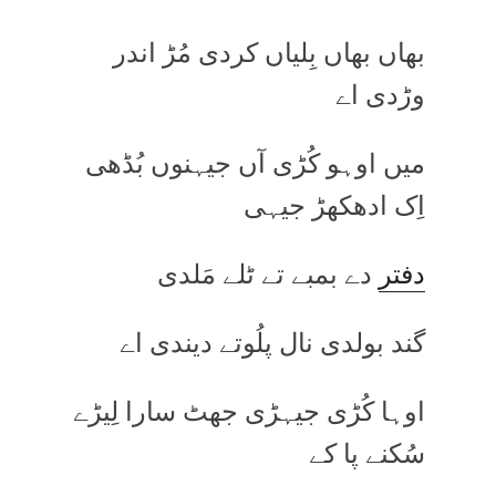
بھاں بھاں بِلیاں کردی مُڑ اندر
وڑدی اے
میں اوہو کُڑی آں جیہنوں بُڈھی
اِک ادھکھڑ جیہی
دفتر
دے بمبے تے ٹلے مَلدی
گند بولدی نال پلُوتے دیندی اے
اوہا کُڑی جیہڑی جھٹ سارا لِیڑے
سُکنے پا کے