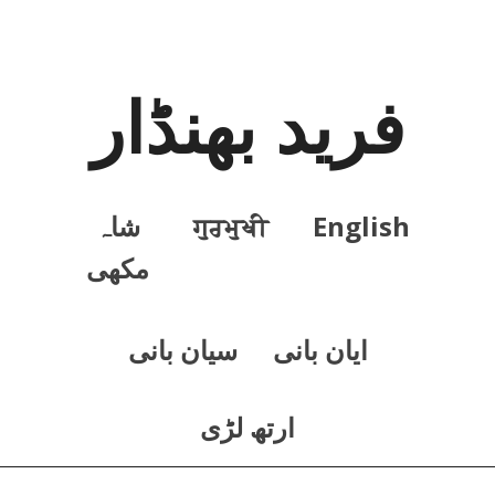
فرید بھنڈار
English
ਗੁਰਮੁਖੀ
شاہ
مکھی
ايان بانی
سيان بانی
ارتھ لڑی