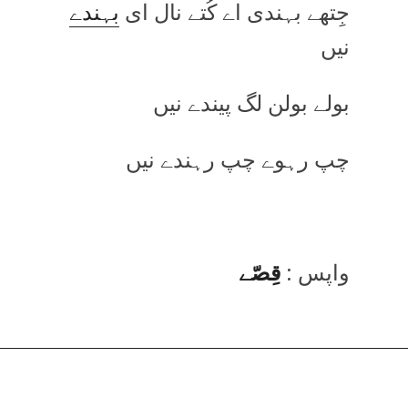
جِتھے بہندی اے کُتے نال ای
بہندے
نیں
بولے بولن لگ پیندے نیں
چپ رہوے چپ رہندے نیں
واپس :
قِصّے