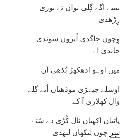
بمبے اگے گِلی نوان تے بوری
رِڑھدی
وِچوں جاگدی اُپروں سوندی
جاندی اے
میں اوہو ادھکھڑ بُڈھی آں
اوسلے جیہڑی موڈھیاں اُتے گِلے
وال کھلاری آ کے
پاٹیاں اکھیاں نال کُڑی دے سُتے
سِر
چوں لِیکھاں لبھدی