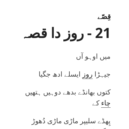
قِصّے
21 - روز دا قصہ
میں اوہو آں
جیہڑا
روز
ایسلے ادھ جگیا
کتوں بھانڈے بدھے دوہیں ہتھیں
چاء
کے
پِھڈے سلیپر ماڑی ماڑی دُھوڑ