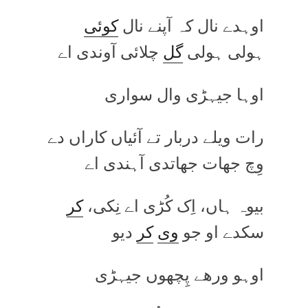
اوہدے نال کہ آپنے نال
کوئی
ہولی ہولی
گل
چلائی آوندی اے
اوہا جیہڑی وال سواری
رات ویلے دربار تے آئیاں کاراں دے
وِچ جھات جھاتدی آہندی اے
بیوہ ہاں، اِک کُڑی اے نِکی،
کر
سکدے او جو
وی
کر
دیو
اوہو ورھے پِچھوں جیہڑی