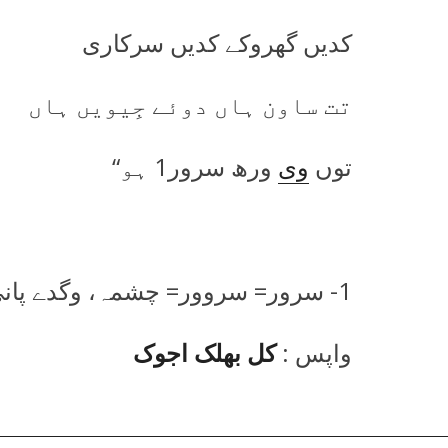
کدیں گھروکے کدیں سرکاری
تت ساون ہاں دوئے جِیویں ہاں
توں
وی
ورھ سرور1 ہو“
1- سرور= سروور= چشمہ، وگدے پانی دی جِھیل-
واپس :
کل بھلک اجوک