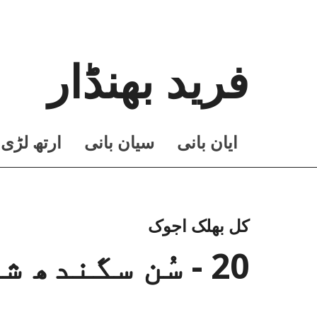
فرید بھنڈار
ايان بانی
سيان بانی
ارتھ لڑی
کل بھلک اجوک
20 - سُن سگندھ شرینہہ دی کول میں ہویاں