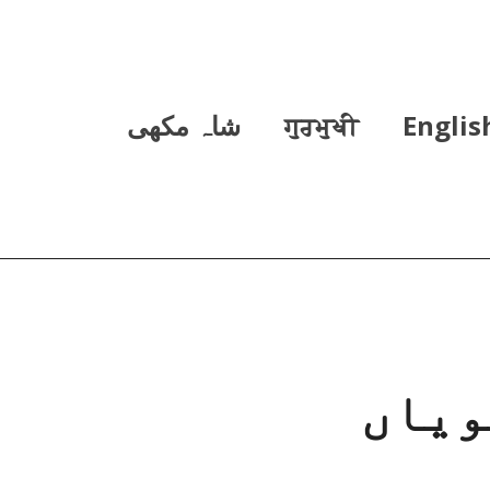
Englis
ਗੁਰਮੁਖੀ
شاہ مکھی