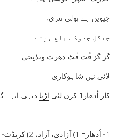
جیویں ہے بولی تیری،
جنگل جدوکے باغ ہوئے
گز گز فُٹ فُٹ دھرت ونڈیجی
لائی نیں شاہوکاری
کار اُدھار1 کرن لئی
اڑیا
دیہی ایہہ گہ
1- اُدھار= 1) آزادی، آزاد، 2) کریڈٹ-