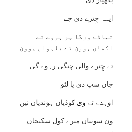
ایہہ چِترے دی
جے
تہاڈے ورگا
سِر
ہووے تے
اکھاں ہوون تے باہواں ہوون
تے چِترے والی چنگی رہوے گی
جاں سپ دی پا لئو
اوہدے تے
وی
کوڈیاں ہوندیاں نیں
ون سونیاں میرے کول سکنجاں
نیں