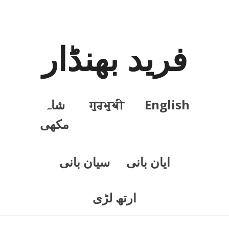
فرید بھنڈار
English
ਗੁਰਮੁਖੀ
شاہ
مکھی
ايان بانی
سيان بانی
ارتھ لڑی