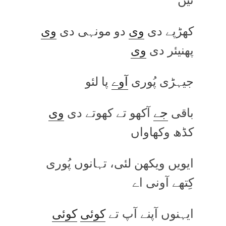
کھڑپے دی
وی
دو مونہی دی
وی
پھنیئر دی
وی
جیہڑی پُوری
آوے
پا لئو
باقی
جے
آکھو تے کھوتے دی
وی
کڈھ وکھاواں
ایویں ویکھن لئی، تہانوں پُوری
کِتھے آونی اے
ایہنوں آپنے آپ تے
کوئی
کوئی