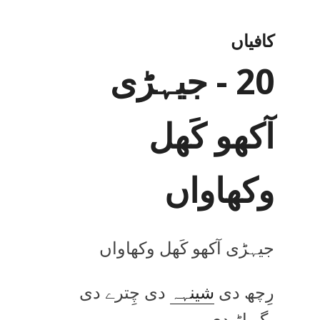
کافیاں
20 - جیہڑی
آکھو کَھل
وکھاواں
جیہڑی آکھو کَھل وکھاواں
رِچھ دی
شینہہ
دی چِترے دی
بگھیاڑ دی