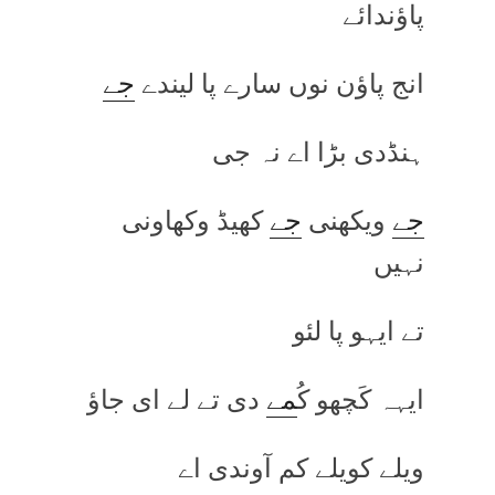
پاؤندائے
انج پاؤن نوں سارے پا لیندے
جے
ہنڈدی بڑا اے نہ جی
جے
ویکھنی
جے
کھیڈ وکھاونی
نہیں
تے ایہو پا لئو
ایہہ کَچھو کُ
مے
دی تے لے ای جاؤ
ویلے کویلے کم آوندی اے