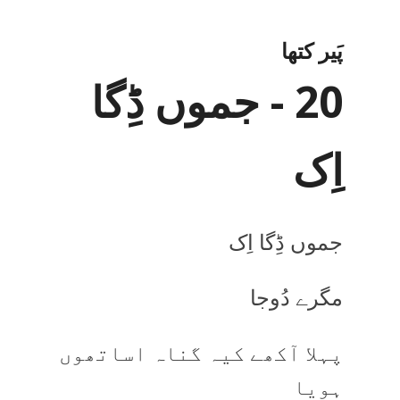
پَیر کتھا
20 - جموں ڈِگا
اِک
جموں ڈِگا اِک
مگرے دُوجا
پہلا آکھے کیہ گناہ اساتھوں
ہویا