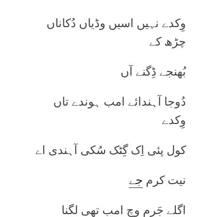
وِکدے نہیں اسیں وڈیاں دُکاناں
چڑھ کے
بُھنجے ڈِگنے آں
دُوجا آہندائے امب ہوندے تاں
وِکدے
کول پئی اِک گِٹک سُکی آہندی اے
نیت کرم
جے
اگلے جَرم وِچ امب تھی لگنا