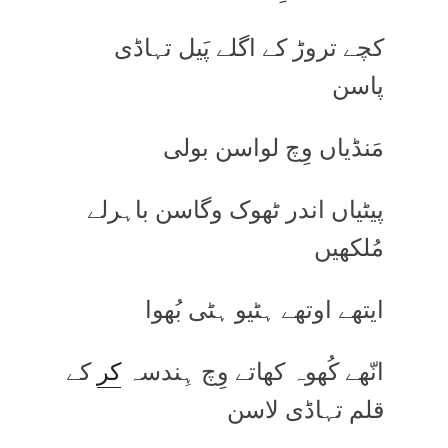
کچے تروڑ کے اگلے پَیل تہاڈی
پاسن
مَنڈیاں وِچ لواسن بولی
پیٹیاں اندر ٹھوک وگاسن باہرلے
مُلکھیں
ایتھے اوتھے ہٹیو ہٹی بُھوا
انّھے کُھوہ کھاتے وِچ ہِندسہ
کر
کے
قلم تہاڈی لاسن