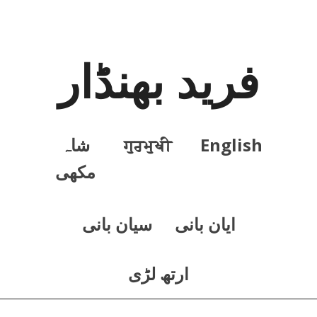
فرید بھنڈار
English
ਗੁਰਮੁਖੀ
شاہ
مکھی
ايان بانی
سيان بانی
ارتھ لڑی