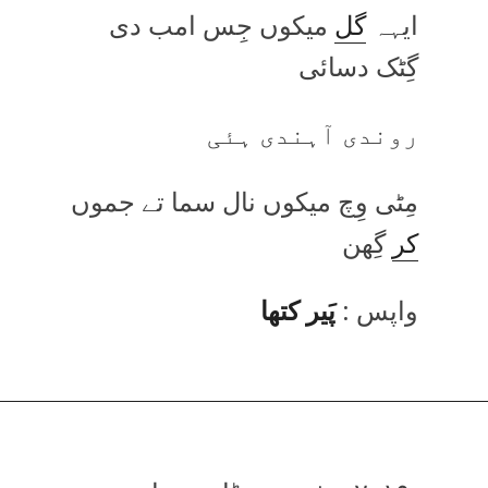
ایہہ
گل
میکوں جِس امب دی
گِٹک دسائی
روندی آہندی ہئی
مِٹی وِچ میکوں نال سما تے جموں
کر
گِھن
واپس :
پَیر کتھا